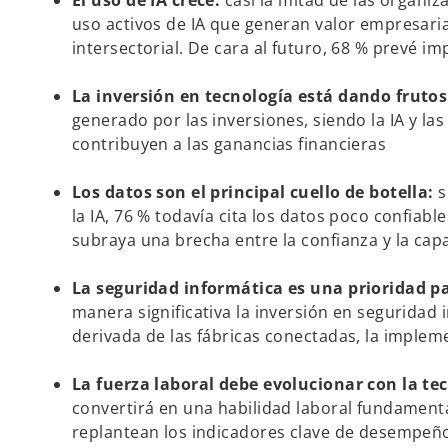
El uso de IA crece:
casi la mitad de las organi
uso activos de IA que generan valor empresarial
intersectorial. De cara al futuro, 68 % prevé i
La inversión en tecnología está dando fruto
generado por las inversiones, siendo la IA y las
contribuyen a las ganancias financieras
Los datos son el principal cuello de botella:
s
la IA, 76 % todavía cita los datos poco confiab
subraya una brecha entre la confianza y la ca
La seguridad informática es una prioridad pa
manera significativa la inversión en seguridad 
derivada de las fábricas conectadas, la implemen
La fuerza laboral debe evolucionar con la te
convertirá en una habilidad laboral fundament
replantean los indicadores clave de desempeño (