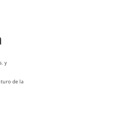
a
. y
turo de la