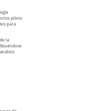
logía
ectos piloto
tes para
de la
. Basándose
análisis