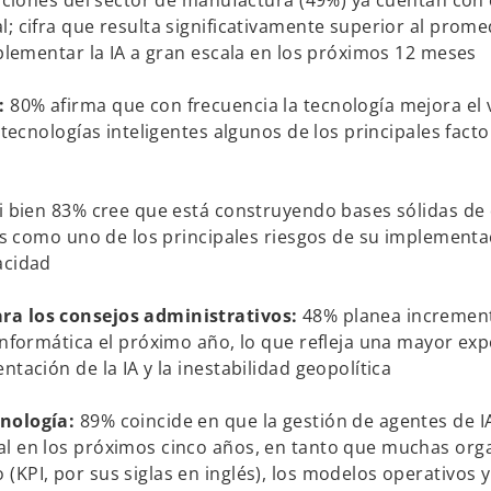
zaciones del sector de manufactura (49%) ya cuentan con
; cifra que resulta significativamente superior al prome
mplementar la IA a gran escala en los próximos 12 meses
s:
80% afirma que con frecuencia la tecnología mejora el 
 tecnologías inteligentes algunos de los principales fact
i bien 83% cree que está construyendo bases sólidas de
les como uno de los principales riesgos de su implementa
pacidad
ra los consejos administrativos:
48% planea incremen
informática el próximo año, lo que refleja una mayor exp
tación de la IA y la inestabilidad geopolítica
cnología:
89% coincide en que la gestión de agentes de I
al en los próximos cinco años, en tanto que muchas org
KPI, por sus siglas en inglés), los modelos operativos y