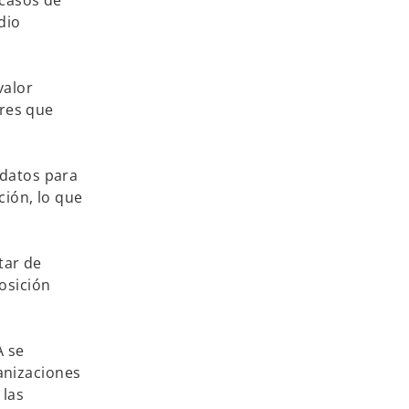
 casos de
dio
valor
ores que
 datos para
ción, lo que
tar de
osición
A se
anizaciones
 las