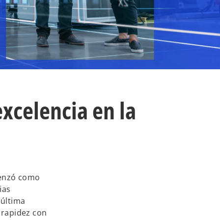
excelencia en la
menzó como
ias
 última
a rapidez con