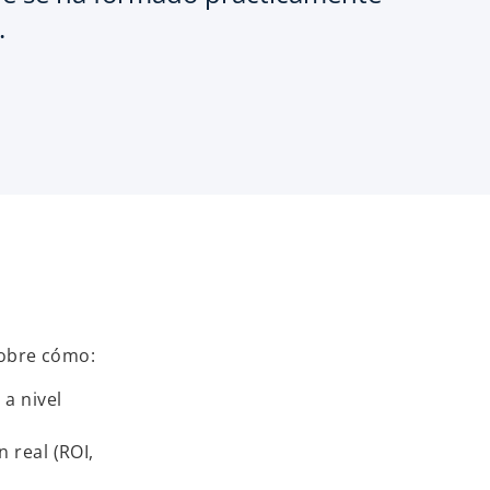
.
obre cómo:
a nivel
 real (ROI,