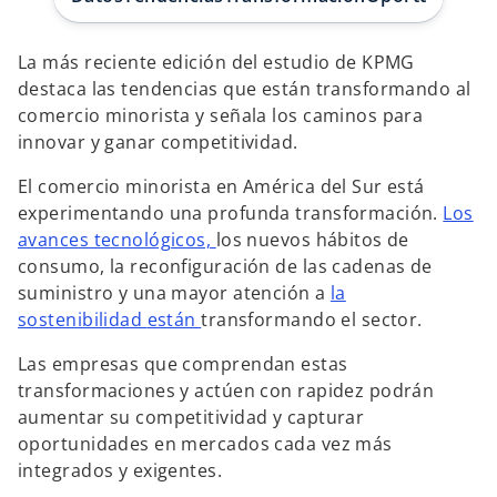
s
s
t
t
a
a
ñ
ñ
La más reciente edición del estudio de KPMG
a
a
n
n
destaca las tendencias que están transformando al
u
u
e
e
comercio minorista y señala los caminos para
v
v
a
a
innovar y ganar competitividad.
El comercio minorista en América del Sur está
experimentando una profunda transformación.
Los
avances tecnológicos,
los nuevos hábitos de
consumo, la reconfiguración de las cadenas de
suministro y una mayor atención a
la
sostenibilidad
están
transformando el sector.
Las empresas que comprendan estas
transformaciones y actúen con rapidez podrán
aumentar su competitividad y capturar
oportunidades en mercados cada vez más
integrados y exigentes.