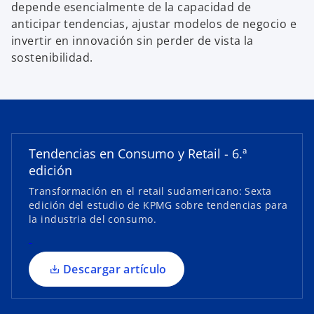
depende esencialmente de la capacidad de
anticipar tendencias, ajustar modelos de negocio e
invertir en innovación sin perder de vista la
sostenibilidad.
s
e
a
b
r
Tendencias en Consumo y Retail - 6.ª
e
edición
e
Transformación en el retail sudamericano: Sexta
n
edición del estudio de KPMG sobre tendencias para
u
la industria del consumo.
n
a
p
Descargar artículo
e
s
t