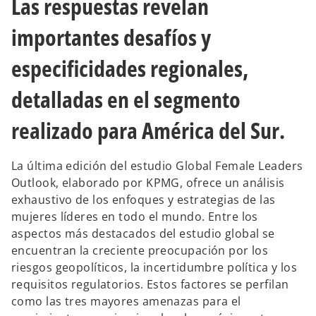
Las respuestas revelan
p
p
e
e
s
s
importantes desafíos y
t
t
a
a
ñ
ñ
a
a
especificidades regionales,
n
n
u
u
e
e
detalladas en el segmento
v
v
a
a
realizado para América del Sur.
La última edición del estudio Global Female Leaders
Outlook, elaborado por KPMG, ofrece un análisis
exhaustivo de los enfoques y estrategias de las
mujeres líderes en todo el mundo. Entre los
aspectos más destacados del estudio global se
encuentran la creciente preocupación por los
riesgos geopolíticos, la incertidumbre política y los
requisitos regulatorios. Estos factores se perfilan
como las tres mayores amenazas para el