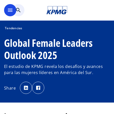
Saltar al contenido principal
menu
search
Tendencias
Global Female Leaders
Outlook 2025
El estudio de KPMG revela los desafíos y avances
para las mujeres líderes en América del Sur.
s
s
e
e
Share
a
a
b
b
r
r
e
e
e
e
n
n
u
u
n
n
a
a