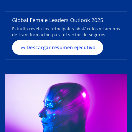
e
e
n
Global Female Leaders Outlook 2025
u
Estudio revela los principales obstáculos y caminos
n
de transformación para el sector de seguros.
a
p
Descargar resumen ejecutivo
e
s
t
a
ñ
a
n
u
e
v
a