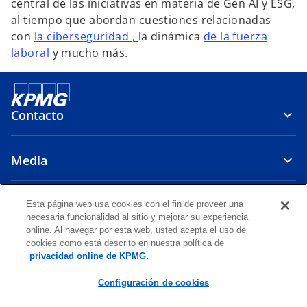
central de las iniciativas en materia de Gen AI y ESG,
al tiempo que abordan cuestiones relacionadas
con
la ciberseguridad ,
la dinámica
de la fuerza
laboral
y mucho más.
Contacto
Media
Compañía
Esta página web usa cookies con el fin de proveer una
necesaria funcionalidad al sitio y mejorar su experiencia
online. Al navegar por esta web, usted acepta el uso de
s
s
s
s
s
cookies como está descrito en nuestra política de
e
e
e
e
e
privacidad online de KPMG.
Legal
a
Privacy
Accesibilidad
a
a
Glosario
a
a
b
b
b
b
b
Configuración de cookies
© 2026 Emmerich, Córdova y Asociados S. Civil de R. L., sociedad civil
r
r
r
r
r
de responsabilidad limitada peruana y firma miembro de la