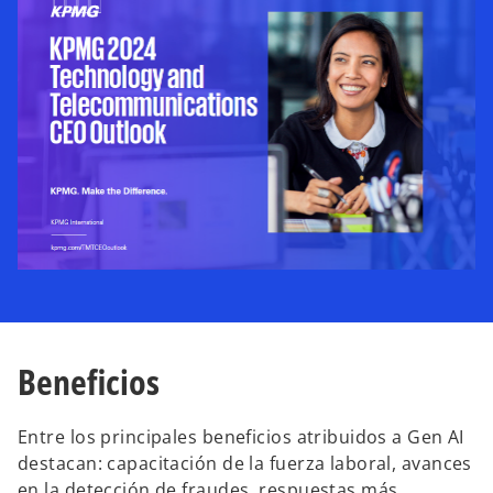
a
n
u
e
v
a
Beneficios
Entre los principales beneficios atribuidos a Gen AI
destacan: capacitación de la fuerza laboral, avances
en la detección de fraudes, respuestas más