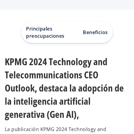
r
r
e
e
e
e
n
n
u
u
n
n
a
a
p
p
Principales
e
e
Beneficios
s
s
preocupaciones
t
t
a
a
ñ
ñ
a
a
n
n
u
u
KPMG 2024 Technology and
e
e
v
v
a
a
Telecommunications CEO
Outlook, destaca la adopción de
la inteligencia artificial
generativa (Gen AI),
La publicación KPMG 2024 Technology and