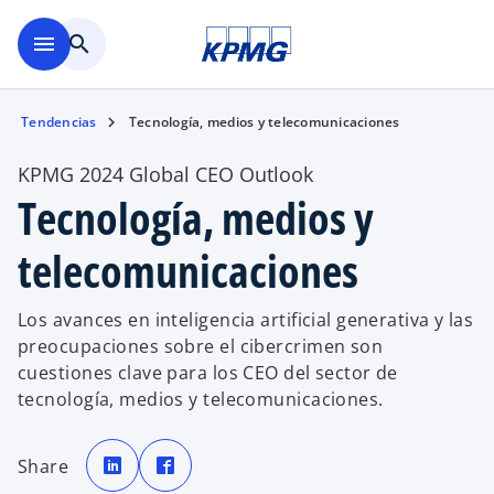
Saltar al contenido principal
menu
search
Tendencias
Tecnología, medios y telecomunicaciones
KPMG 2024 Global CEO Outlook
Tecnología, medios y
telecomunicaciones
Los avances en inteligencia artificial generativa y las
preocupaciones sobre el cibercrimen son
cuestiones clave para los CEO del sector de
tecnología, medios y telecomunicaciones.
s
s
e
e
Share
a
a
b
b