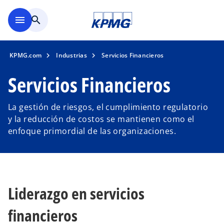
Saltar al contenido principal
menu
search
KPMG.com
Industrias
Servicios Financieros
Servicios Financieros
La gestión de riesgos, el cumplimiento regulatorio
y la reducción de costos se mantienen como el
enfoque primordial de las organizaciones.
Liderazgo en servicios
financieros