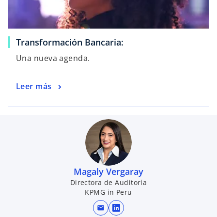
Transformación Bancaria:
Una nueva agenda.
Leer más
Magaly Vergaray
Directora de Auditoría
KPMG in Peru
mail
se abre en una pestaña n