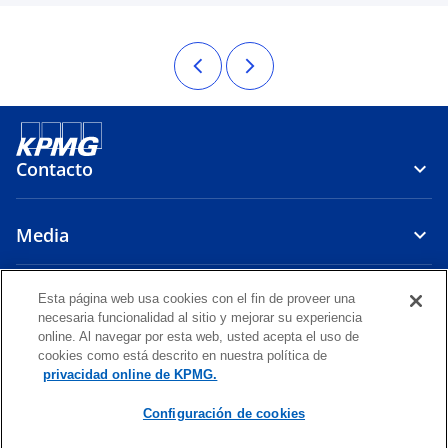
Contacto
Media
Compañía
Esta página web usa cookies con el fin de proveer una
necesaria funcionalidad al sitio y mejorar su experiencia
online. Al navegar por esta web, usted acepta el uso de
s
s
s
s
s
cookies como está descrito en nuestra política de
e
e
e
e
e
privacidad online de KPMG.
Legal
a
Privacy
Accesibilidad
a
a
Glosario
a
a
b
b
b
b
b
Configuración de cookies
© 2026 Emmerich, Córdova y Asociados S. Civil de R. L., sociedad civil
r
r
r
r
r
de responsabilidad limitada peruana y firma miembro de la