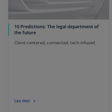
10 Predictions: The legal department of
o
the future
p
Client-centered, connected, tech-infused
e
n
s
i
n
a
n
e
w
t
o
Les mer
a
p
b