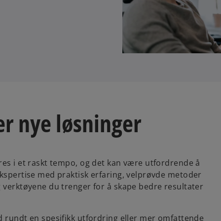
er nye løsninger
res i et raskt tempo, og det kan være utfordrende å
ekspertise med praktisk erfaring, velprøvde metoder
g verktøyene du trenger for å skape bedre resultater
d rundt en spesifikk utfordring eller mer omfattende