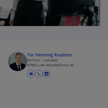
Tor Henning Knudsen
Partner | Advokat
KPMG Law Advokatfirma AS
mail
call
o
p
e
n
s
i