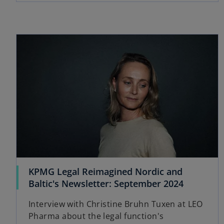
e
n
s
opens in a new tab
i
n
a
n
e
w
t
a
b
KPMG Legal Reimagined Nordic and
o
Baltic's Newsletter: September 2024
p
Interview with Christine Bruhn Tuxen at LEO
e
Pharma about the legal function's
n