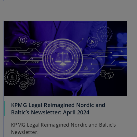
e
n
s
opens in a new tab
i
n
a
n
e
w
t
a
b
KPMG Legal Reimagined Nordic and
o
Baltic’s Newsletter: April 2024
p
KPMG Legal Reimagined Nordic and Baltic’s
e
Newsletter.
n