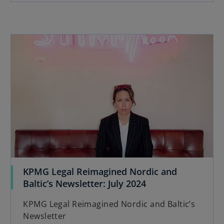
e
n
s
opens in a new tab
i
n
a
n
e
w
t
a
b
KPMG Legal Reimagined Nordic and
o
Baltic’s Newsletter: July 2024
p
KPMG Legal Reimagined Nordic and Baltic’s
e
Newsletter
n