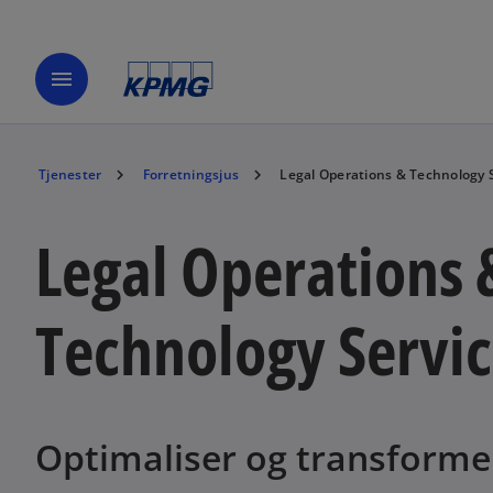
menu
Tjenester
Forretningsjus
Legal Operations & Technology 
Legal Operations 
Technology Servic
Optimaliser og transforme