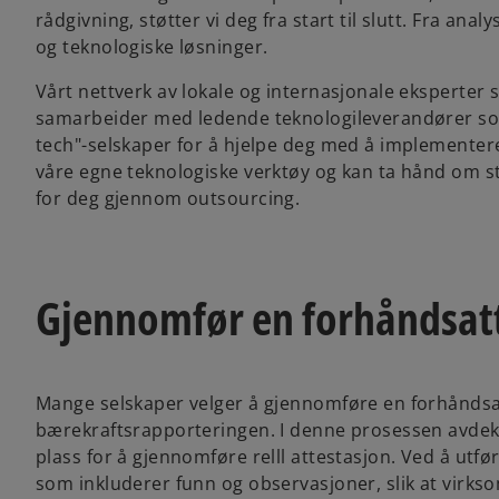
rådgivning, støtter vi deg fra start til slutt. Fra ana
og teknologiske løsninger.
Vårt nettverk av lokale og internasjonale eksperter s
samarbeider med ledende teknologileverandører som Mi
tech"-selskaper for å hjelpe deg med å implementere ju
våre egne teknologiske verktøy og kan ta hånd om s
for deg gjennom outsourcing.
Gjennomfør en forhåndsat
Mange selskaper velger å gjennomføre en forhåndsa
bærekraftsrapporteringen. I denne prosessen avdekk
plass for å gjennomføre relll attestasjon. Ved å utfø
som inkluderer funn og observasjoner, slik at virks