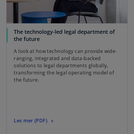
The technology-led legal department of
o
the future
p
A look at how technology can provide wide-
e
ranging, integrated and data-backed
n
solutions to legal departments globally,
s
transforming the legal operating model of
i
the future.
n
a
n
e
w
t
o
Les mer (PDF)
a
p
b