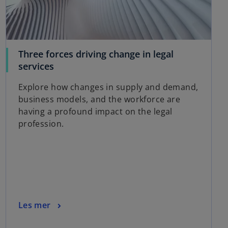
Three forces driving change in legal
o
services
p
Explore how changes in supply and demand,
e
business models, and the workforce are
n
having a profound impact on the legal
s
profession.
i
n
a
n
e
w
t
o
Les mer
a
p
b