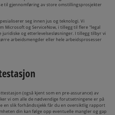
lyse til gjennomføring av store omstillingsprosjekter
pesialiserer seg innen jus og teknologi. Vi
crosoft og ServiceNow, i tillegg til flere "legal
ridiske og etterlevelsesløsninger. I tillegg tilbyr vi
tørre arbeidsmengder eller hele arbeidsprosesser
testasjon
ttestasjon (også kjent som en pre-assurance) av
er vi om alle de nødvendige forutsetningene er på
re en slik forhåndssjekk får du en oversiktlig rapport
omheten din kan følge opp eventuelle mangler og gap