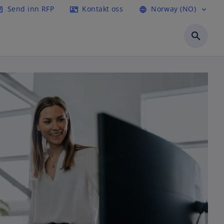
Send inn RFP
Kontakt oss
Norway (NO)
icle
contact_mail
language
expand_more
search