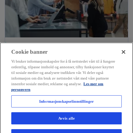
Retail
Cookie banner
Øk inntektene, reduser kostnadene og utnytt
Vi bruker informasjonskapsler for å få nettstedet vårt til å fungere
mulighetene
Gå til retailbransjen
ordentlig, tilpasse innhold og annonser, tilby funksjoner knyttet
til sosiale medier og analysere trafikken vår. Vi deler også
informasjon om din bruk av nettstedet vårt med våre partnere
innenfor sosiale medier, reklame og analyse.
Les mer om
personvern
Informasjonskapselinnstillinger
Avvis alle