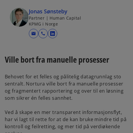
Jonas Sønsteby
Partner | Human Capital
KPMG i Norge
mail
call
o
p
e
Ville bort fra manuelle prosesser
n
s
i
Behovet for et felles og pålitelig datagrunnlag sto
n
sentralt. Nortura ville bort fra manuelle prosesser
a
og fragmentert rapportering og over til en løsning
n
som sikrer én felles sannhet.
e
w
Ved å skape en mer transparent informasjonsflyt,
t
har vi lagt til rette for at de kan bruke mindre tid på
a
kontroll og feilretting, og mer tid på verdiøkende
b