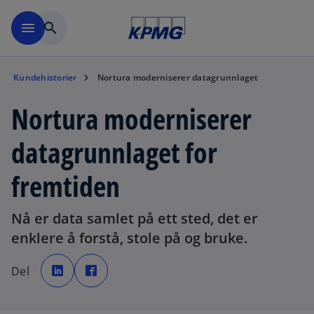
Skip to navigation
menu
search
Kundehistorier
Nortura moderniserer datagrunnlaget
Nortura moderniserer
datagrunnlaget for
fremtiden
Nå er data samlet på ett sted, det er
enklere å forstå, stole på og bruke.
o
o
p
p
Del
e
e
n
n
s
s
i
i
n
n