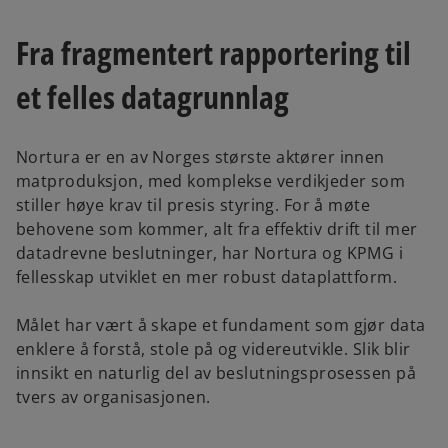
a
a
n
n
e
e
w
w
Fra fragmentert rapportering til
t
t
a
a
b
b
et felles datagrunnlag
Nortura er en av Norges største aktører innen
matproduksjon, med komplekse verdikjeder som
stiller høye krav til presis styring. For å møte
behovene som kommer, alt fra effektiv drift til mer
datadrevne beslutninger, har Nortura og KPMG i
fellesskap utviklet en mer robust dataplattform.
Målet har vært å skape et fundament som gjør data
enklere å forstå, stole på og videreutvikle. Slik blir
innsikt en naturlig del av beslutningsprosessen på
tvers av organisasjonen.