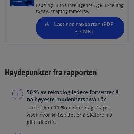
s
s
Leading in the Intelligence Age: Excelling
i
today, shaping tomorrow
i
n
n
a
Last ned rapporten (PDF
a
n
3,3 MB)
n
e
e
w
w
t
t
a
a
b
b
Høydepunkter fra rapporten
50 % av teknologiledere forventer å
nå høyeste modenhetsnivå i år
... men kun 11 % er der i dag. Gapet
viser hvor kritisk det er å skalere fra
pilot til drift.