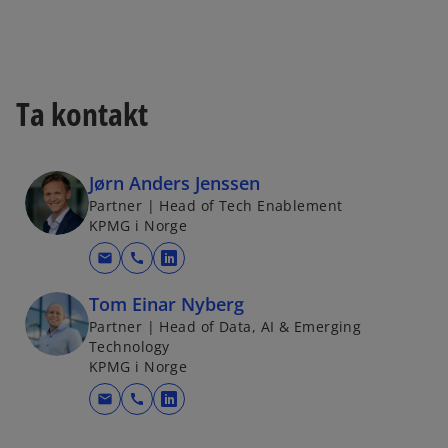
Ta kontakt
Jørn Anders Jenssen
Partner | Head of Tech Enablement
KPMG i Norge
mail
call
o
p
Tom Einar Nyberg
e
Partner | Head of Data, AI & Emerging
n
Technology
s
KPMG i Norge
i
mail
call
o
n
p
a