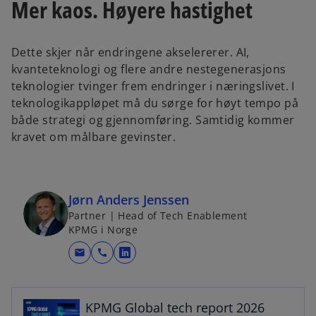
Mer kaos. Høyere hastighet
t
t
a
a
b
b
Dette skjer når endringene akselererer. AI,
kvanteteknologi og flere andre nestegenerasjons
teknologier tvinger frem endringer i næringslivet. I
teknologikappløpet må du sørge for høyt tempo på
både strategi og gjennomføring. Samtidig kommer
kravet om målbare gevinster.
Jørn Anders Jenssen
Partner | Head of Tech Enablement
KPMG i Norge
o
mail
call
o
p
p
e
e
n
KPMG Global tech report 2026
n