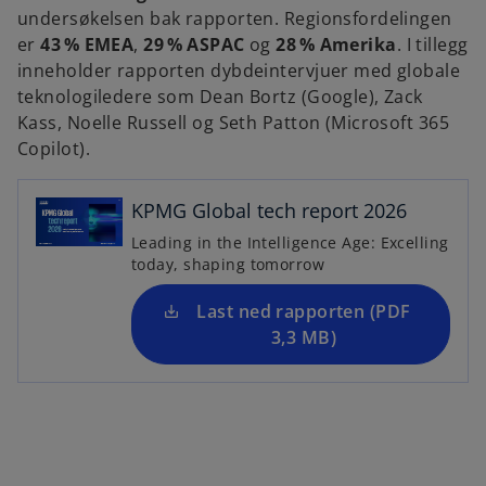
undersøkelsen bak rapporten. Regionsfordelingen
er
43 % EMEA
,
29 % ASPAC
og
28 % Amerika
. I tillegg
inneholder rapporten dybdeintervjuer med globale
teknologiledere som Dean Bortz (Google), Zack
Kass, Noelle Russell og Seth Patton (Microsoft 365
o
Copilot).
p
e
n
KPMG Global tech report 2026
s
Leading in the Intelligence Age: Excelling
i
today, shaping tomorrow
n
a
Last ned rapporten (PDF
n
3,3 MB)
e
w
t
a
b