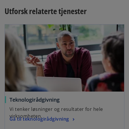
e
n
Utforsk relaterte tjenester
n
e
s
w
i
t
n
a
a
b
n
e
w
t
a
b
Teknologirådgivning
Vi tenker løsninger og resultater for hele
virksomheten.
Gå til teknologirådgivning