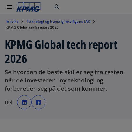
menu
search
Innsikt
Teknologi og kunstig intelligens (AI)
KPMG Global tech report 2026
KPMG Global tech report
2026
Se hvordan de beste skiller seg fra resten
når de investerer i ny teknologi og
forbereder seg på det som kommer.
o
o
p
p
Del
e
e
n
n
s
s
i
i
n
n
a
a
n
n
e
e
w
w