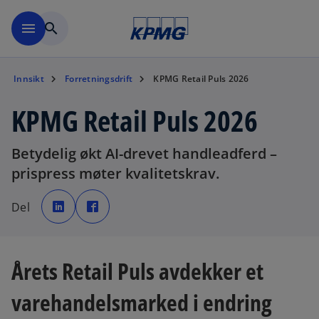
Skip to navigation
menu
search
Innsikt
Forretningsdrift
KPMG Retail Puls 2026
KPMG Retail Puls 2026
Betydelig økt AI-drevet handleadferd –
prispress møter kvalitetskrav.
o
o
p
p
Del
e
e
n
n
s
s
i
i
n
n
a
a
n
n
Årets Retail Puls avdekker et
e
e
w
w
t
t
varehandelsmarked i endring
a
a
b
b