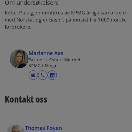
Om undersøkelsen:
Retail Puls gjennomføres av KPMG årlig i samarbeid
med Norstat og er basert på innsikt fra 1 000 norske
forbrukere.
Marianne Aas
Partner | Cybersikkerhet
KPMG i Norge
mail
call
o
p
e
Kontakt oss
n
s
i
n
Thomas Føyen
a