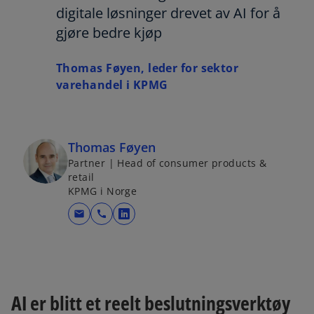
digitale løsninger drevet av AI for å
gjøre bedre kjøp
Thomas Føyen, leder for sektor
varehandel i KPMG
Thomas Føyen
Partner | Head of consumer products &
retail
KPMG i Norge
mail
call
o
p
e
n
s
AI er blitt et reelt beslutningsverktøy
i