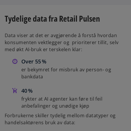
p
e
Tydelige data fra Retail Pulsen
n
s
i
Data viser at det er avgjørende å forstå hvordan
n
konsumenten vektlegger og prioriterer tillit, selv
a
med økt AI-bruk er terskelen klar:
n
Over 55 %
e
w
er bekymret for misbruk av person- og
t
bankdata
a
b
40 %
frykter at AI agenter kan føre til feil
anbefalinger og unødige kjøp
Forbrukerne skiller tydelig mellom datatyper og
handelsaktørens bruk av data: