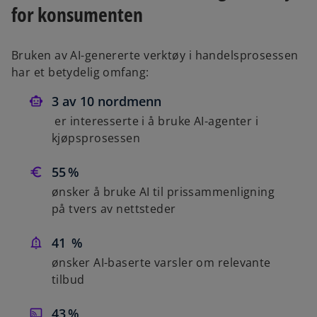
n
for konsumenten
a
n
Bruken av AI-genererte verktøy i handelsprosessen
e
har et betydelig omfang:
w
t
3 av 10 nordmenn
a
er interesserte i å bruke AI-agenter i
b
kjøpsprosessen
55 %
ønsker å bruke AI til prissammenligning
på tvers av nettsteder
41 %
ønsker AI-baserte varsler om relevante
tilbud
43 %