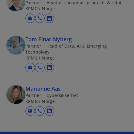
n
Partner | Head of consumer products & retail
KPMG i Norge
e
w
mail
call
o
t
p
a
e
b
Tom Einar Nyberg
n
Partner | Head of Data, AI & Emerging
s
Technology
i
KPMG i Norge
n
mail
call
o
a
p
n
e
e
Marianne Aas
n
w
Partner | Cybersikkerhet
s
t
KPMG i Norge
i
a
mail
call
n
o
b
a
p
n
e