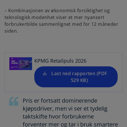
– Kombinasjonen av økonomisk forsiktighet og
teknologisk modenhet viser et mer nyansert
forbrukerbilde sammenlignet med for 12 måneder
o
siden.
p
e
n
s
i
KPMG Retailpuls 2026
n
a
Last ned rapporten (PDF
n
529 KB)
e
w
Pris er fortsatt dominerende
t
a
kjøpsdriver, men vi ser et tydelig
b
taktskifte hvor forbrukerne
forventer mer og tar i bruk smartere