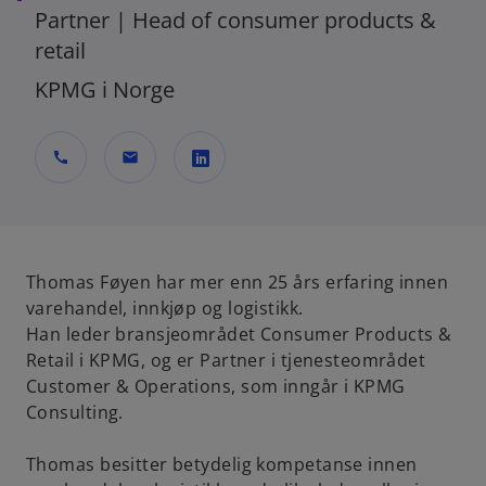
Partner | Head of consumer products &
retail
KPMG i Norge
call
mail
o
p
e
n
Thomas Føyen har mer enn 25 års erfaring innen
s
varehandel, innkjøp og logistikk.
i
Han leder bransjeområdet Consumer Products &
n
Retail i KPMG, og er Partner i tjenesteområdet
a
Customer & Operations, som inngår i KPMG
n
Consulting.
e
w
Thomas besitter betydelig kompetanse innen