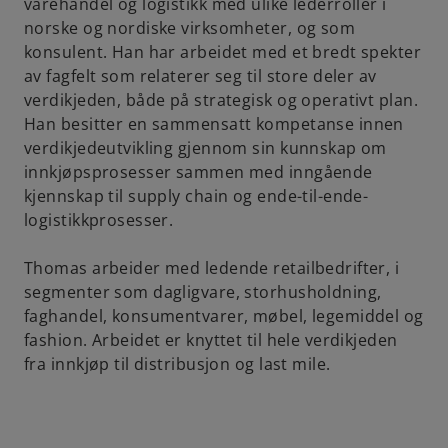
t
varehandel og logistikk med ulike lederroller i
a
norske og nordiske virksomheter, og som
b
konsulent. Han har arbeidet med et bredt spekter
av fagfelt som relaterer seg til store deler av
verdikjeden, både på strategisk og operativt plan.
Han besitter en sammensatt kompetanse innen
verdikjedeutvikling gjennom sin kunnskap om
innkjøpsprosesser sammen med inngående
kjennskap til supply chain og ende-til-ende-
logistikkprosesser.
Thomas arbeider med ledende retailbedrifter, i
segmenter som dagligvare, storhusholdning,
faghandel, konsumentvarer, møbel, legemiddel og
fashion. Arbeidet er knyttet til hele verdikjeden
fra innkjøp til distribusjon og last mile.