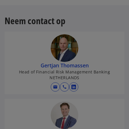
Neem contact op
Gertjan Thomassen
Head of Financial Risk Management Banking
NETHERLANDS
mail
call
o
p
e
n
s
i