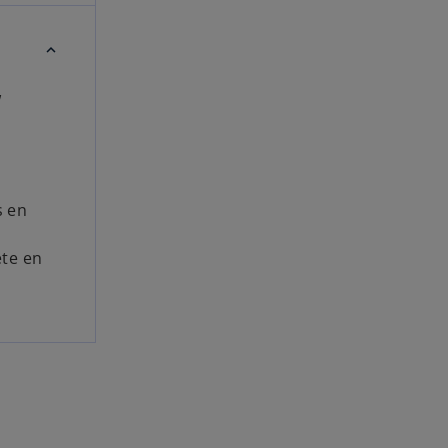
w
n
s en
ete en