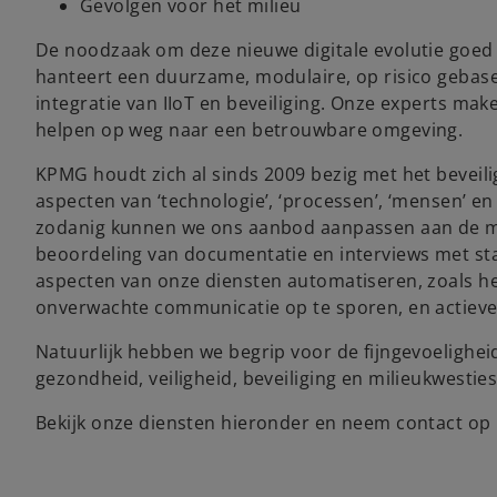
Gevolgen voor het milieu
De noodzaak om deze nieuwe digitale evolutie goed t
hanteert een duurzame, modulaire, op risico gebas
integratie van IIoT en beveiliging. Onze experts mak
helpen op weg naar een betrouwbare omgeving.
KPMG houdt zich al sinds 2009 bezig met het beveilig
aspecten van ‘technologie’, ‘processen’, ‘mensen’ e
zodanig kunnen we ons aanbod aanpassen aan de ma
beoordeling van documentatie en interviews met st
aspecten van onze diensten automatiseren, zoals h
onverwachte communicatie op te sporen, en actieve 
Natuurlijk hebben we begrip voor de fijngevoeligh
gezondheid, veiligheid, beveiliging en milieukwestie
Bekijk onze diensten hieronder en neem contact op