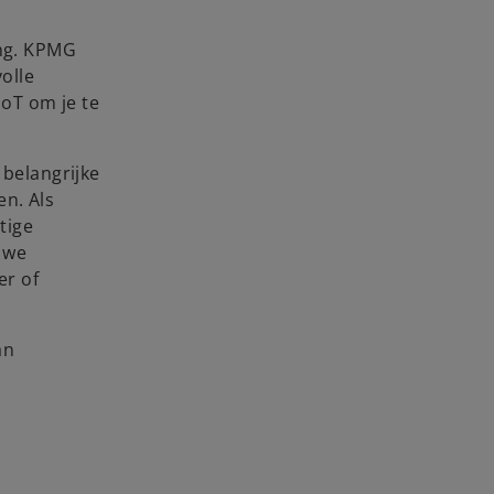
ing. KPMG
olle
IoT om je te
 belangrijke
en. Als
tige
 we
er of
an