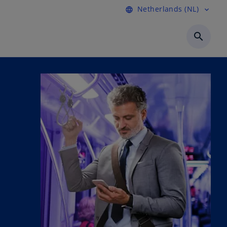
Netherlands (NL)
language
expand_more
search