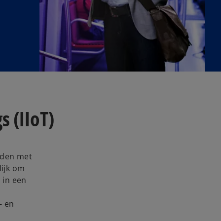
s (IIoT)
nden met
lijk om
 in een
- en