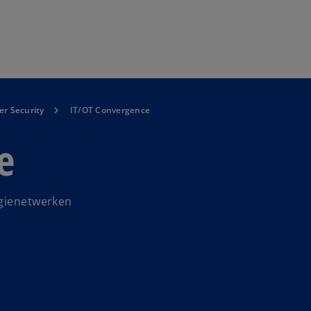
Naar hoofdinhoud gaan
er Security
IT/OT Convergence
e
ogienetwerken