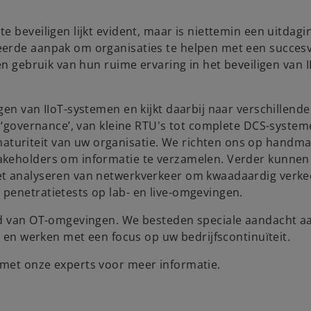
e beveiligen lijkt evident, maar is niettemin een uitdag
eerde aanpak om organisaties te helpen met een succesv
en gebruik van hun ruime ervaring in het beveiligen van I
en van IIoT-systemen en kijkt daarbij naar verschillende
n ‘governance’, van kleine RTU's tot complete DCS-system
turiteit van uw organisatie. We richten ons op handma
akeholders om informatie te verzamelen. Verder kunnen
et analyseren van netwerkverkeer om kwaadaardig verke
penetratietests op lab- en live-omgevingen.
eid van OT-omgevingen. We besteden speciale aandacht a
s en werken met een focus op uw bedrijfscontinuïteit.
 met onze experts voor meer informatie.