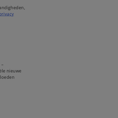
tandigheden,
privacy
 –
ële nieuwe
vloeden