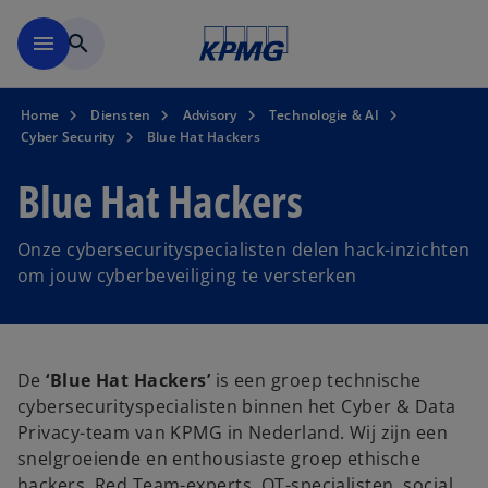
Naar hoofdinhoud gaan
menu
search
Home
Diensten
Advisory
Technologie & AI
Cyber Security
Blue Hat Hackers
Blue Hat Hackers
Onze cybersecurityspecialisten delen hack-inzichten
om jouw cyberbeveiliging te versterken
De
‘Blue Hat Hackers’
is een groep technische
cybersecurityspecialisten binnen het Cyber & Data
Privacy-team van KPMG in Nederland. Wij zijn een
snelgroeiende en enthousiaste groep ethische
hackers, Red Team-experts, OT-specialisten, social