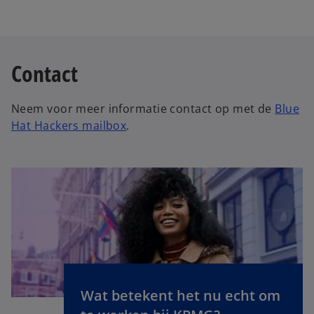
Contact
Neem voor meer informatie contact op met de
Blue
Hat Hackers mailbox
.
Wat betekent het nu echt om
o