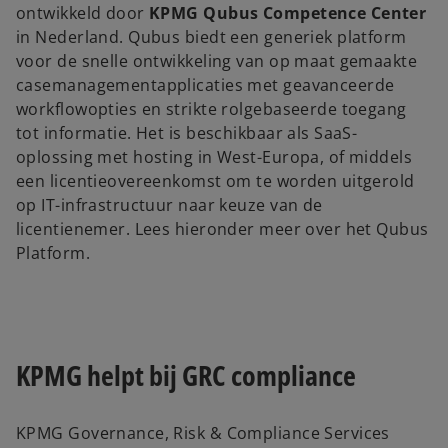
ontwikkeld door
KPMG Qubus Competence Center
i
o
in Nederland. Qubus biedt een generiek platform
n
voor de snelle ontwikkeling van op maat gemaakte
a
casemanagementapplicaties met geavanceerde
n
workflowopties en strikte rolgebaseerde toegang
e
tot informatie. Het is beschikbaar als SaaS-
w
oplossing met hosting in West-Europa, of middels
t
een licentieovereenkomst om te worden uitgerold
a
op IT-infrastructuur naar keuze van de
b
licentienemer. Lees hieronder meer over het Qubus
Platform.
KPMG helpt bij GRC compliance
KPMG Governance, Risk & Compliance Services