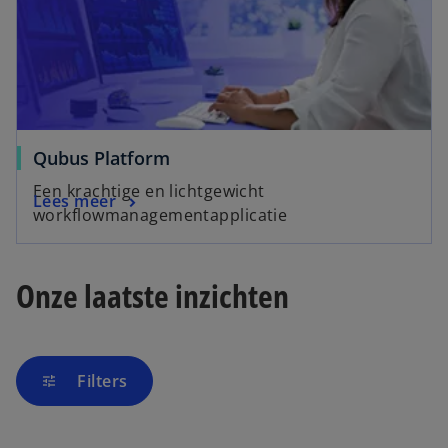
Qubus Platform
Een krachtige en lichtgewicht
Lees meer
workflowmanagementapplicatie
Onze laatste inzichten
Filters
tune