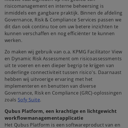
y
risicomanagement en interne beheersing is
inmiddels een gangbare praktijk. Binnen de afdeling
Governance, Risk & Compliance Services passen we
V
dit dan ook continu toe om uw betere inzichten te
kunnen verschaffen en nog efficiënter te kunnen
werken.
Zo maken wij gebruik van o.a. KPMG Facilitator View
i
en Dynamic Risk Assessment om risico­assessments
uit te voeren en een dieper begrip te krijgen van
onderlinge connectiviteit tussen risico's. Daarnaast
hebben wij uitvoerige ervaring met het
d
implementeren en benutten van diverse
Governance, Risk en Compliance (GRC)-oplossingen
o
zoals
Sofy Suite
.
p
e
Qubus Platform, een krachtige en lichtgewicht
e
workflowmanagementapplicatie
n
Het Qubus Platform is een softwareproduct van en
s