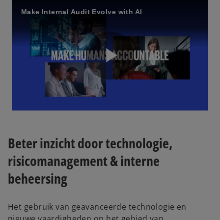
Make Internal Audit Evolve with AI
P
l
Beter inzicht door technologie,
risicomanagement & interne
a
beheersing
Het gebruik van geavanceerde technologie en
nieuwe vaardigheden op het gebied van