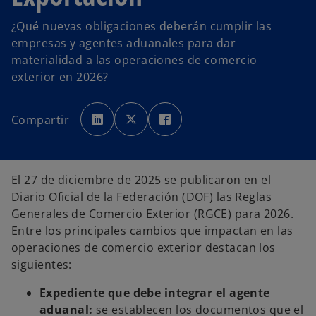
¿Qué nuevas obligaciones deberán cumplir las
empresas y agentes aduanales para dar
materialidad a las operaciones de comercio
exterior en 2026?
s
s
s
e
e
e
Compartir
a
a
a
b
b
b
r
r
r
e
e
e
e
e
e
n
n
n
u
u
u
El 27 de diciembre de 2025 se publicaron en el
n
n
n
a
a
a
Diario Oficial de la Federación (DOF) las Reglas
p
p
p
e
e
e
Generales de Comercio Exterior (RGCE) para 2026.
s
s
s
t
t
t
Entre los principales cambios que impactan en las
a
a
a
ñ
ñ
ñ
operaciones de comercio exterior destacan los
a
a
a
n
n
n
siguientes:
u
u
u
e
e
e
v
v
v
Expediente que debe integrar el agente
a
a
a
aduanal:
se establecen los documentos que el