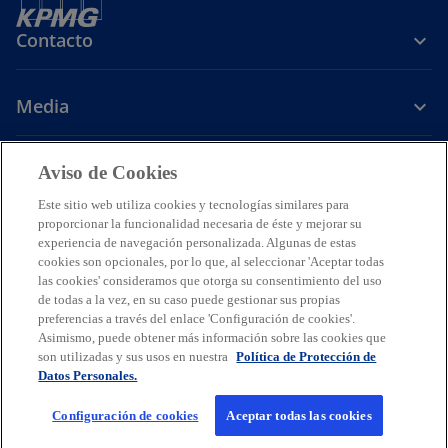
Contacto
Media
Carrera
Aviso de Cookies
Este sitio web utiliza cookies y tecnologías similares para
s
s
s
s
proporcionar la funcionalidad necesaria de éste y mejorar su
e
e
e
e
experiencia de navegación personalizada. Algunas de estas
Legal
Avisos de Privacidad
a
Accesibilidad
a
a
Ayuda
a
Glosario
cookies son opcionales, por lo que, al seleccionar 'Aceptar todas
las cookies' consideramos que otorga su consentimiento del uso
b
b
b
b
de todas a la vez, en su caso puede gestionar sus propias
© 2026 KPMG Cárdenas Dosal, S.C., Sociedad Civil Mexicana y firma
r
r
r
r
miembro de la organización mundial de firmas miembros
preferencias a través del enlace 'Configuración de cookies'.
e
e
e
e
independientes de KPMG afiliadas a KPMG International Limited, una
Asimismo, puede obtener más información sobre las cookies que
compañía privada inglesa limitada por garantía. Todos los derechos
e
e
e
e
son utilizadas y sus usos en nuestra
Política de Protección de
reservados. Prohibida la reproducción parcial o total sin la
Datos Personales.
n
n
n
n
autorización expresa y por escrito de KPMG.
u
u
u
u
Para más detalles sobre la estructura de la organización global de
Configuración de cookies
Aceptar todas las cookies
KPMG, por favor visite
https://home.kpmg/governance
n
n
n
n
.