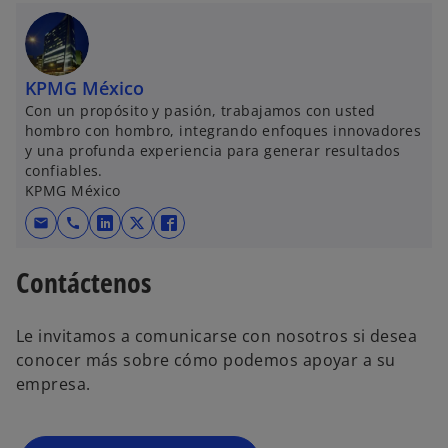
KPMG México
Con un propósito y pasión, trabajamos con usted
hombro con hombro, integrando enfoques innovadores
y una profunda experiencia para generar resultados
confiables.
KPMG México
mail
call
s
s
s
e
e
e
Contáctenos
a
a
a
b
b
b
r
r
r
Le invitamos a comunicarse con nosotros si desea
e
e
e
conocer más sobre cómo podemos apoyar a su
e
e
e
empresa.
n
n
n
u
u
u