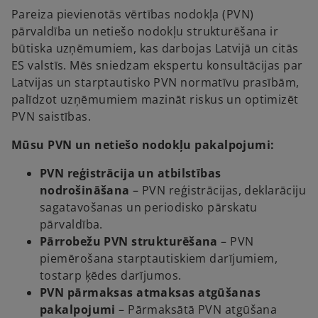
Pareiza pievienotās vērtības nodokļa (PVN)
pārvaldība un netiešo nodokļu strukturēšana ir
būtiska uzņēmumiem, kas darbojas Latvijā un citās
ES valstīs. Mēs sniedzam ekspertu konsultācijas par
Latvijas un starptautisko PVN normatīvu prasībām,
palīdzot uzņēmumiem mazināt riskus un optimizēt
PVN saistības.
Mūsu PVN un netiešo nodokļu pakalpojumi:
PVN reģistrācija un atbilstības
nodrošināšana
– PVN reģistrācijas, deklarāciju
sagatavošanas un periodisko pārskatu
pārvaldība.
Pārrobežu PVN strukturēšana
– PVN
piemērošana starptautiskiem darījumiem,
tostarp ķēdes darījumos.
PVN pārmaksas atmaksas atgūšanas
pakalpojumi
– Pārmaksātā PVN atgūšana