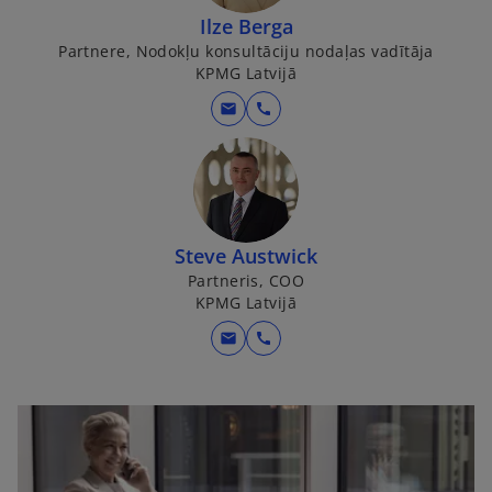
Ilze Berga
Partnere, Nodokļu konsultāciju nodaļas vadītāja
KPMG Latvijā
mail
call
Steve Austwick
Partneris, COO
KPMG Latvijā
mail
call