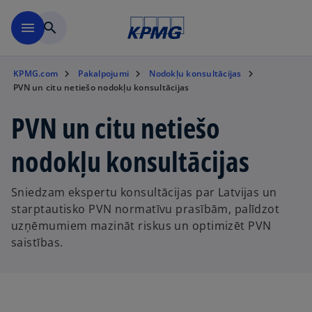
Skip to main content
menu
search
KPMG.com
Pakalpojumi
Nodokļu konsultācijas
PVN un citu netiešo nodokļu konsultācijas
PVN un citu netiešo
nodokļu konsultācijas
Sniedzam ekspertu konsultācijas par Latvijas un
starptautisko PVN normatīvu prasībām, palīdzot
uzņēmumiem mazināt riskus un optimizēt PVN
saistības.