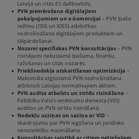
Latvijā un citās ES dalībvalstīs.
PVN piemērošana digitālajiem
pakalpojumiem un e-komercijai
– PVN īpašo
režīmu (OSS un IOSS) atbilstības
nodrošināšana digitālajiem produktiem un
tālpārdošanai.
Nozarei specifiskas PVN konsultācijas
– PVN
risinājumi nekustamā īpašuma, finanšu,
ražošanas un citās nozarēs.
Priekšnodokļa atskaitīšanas optimizācija
–
Maksimāla atgūstamā PVN nodrošināšana
atbilstoši Latvijas normatīvajiem aktiem.
PVN audita atbalsts un strīdu risināšana
–
Palīdzība Valsts ieņēmumu dienesta (VID)
auditos un PVN strīdu risināšanā.
Nodokļu uzziņas un saziņa ar VID
–
skaidrojumu par PVN iegūšana un juridisko
nenoteiktību mazināšana.
Konsultācijas saistībā ar citiem netiešajiem