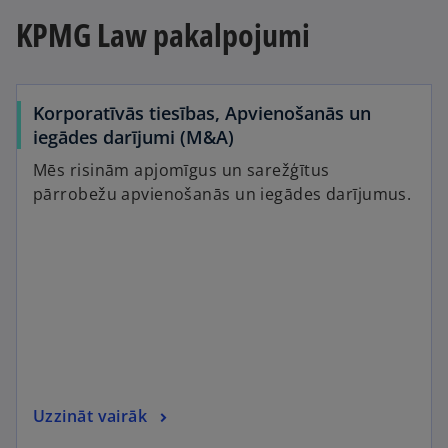
KPMG Law pakalpojumi
a
Korporatīvās tiesības, Apvienošanās un
iegādes darījumi (M&A)
y
Mēs risinām apjomīgus un sarežģītus
pārrobežu apvienošanās un iegādes darījumus.
V
i
Uzzināt vairāk