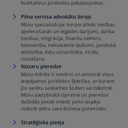
kvalitatīvus juridiskos pakalpojumus.
Pilna servisa advokātu birojs
Mūsu specializācija: korporatīvās tiesības,
apvienošanās un iegādes darījumi, darba
tiesības, imigrācija, finanšu sektors,
būvniecība, nekustamie īpašumi, juridiskā
atbilstība, datu aizsardzība, strīdu
risināšana.
Nozaru pieredze
Mūsu mērķis ir novērst un atrisināt visus
iespējamos juridiskos šķēršļus, ar kuriem
jūs varētu saskarties šodien vai nākotnē.
Mūsu padziļinātā izpratne un pieredze
dažādās jomās sniedz jums iespēju
realizēt pilnu sava biznesa potenciālu.
Stratēģiska pieeja