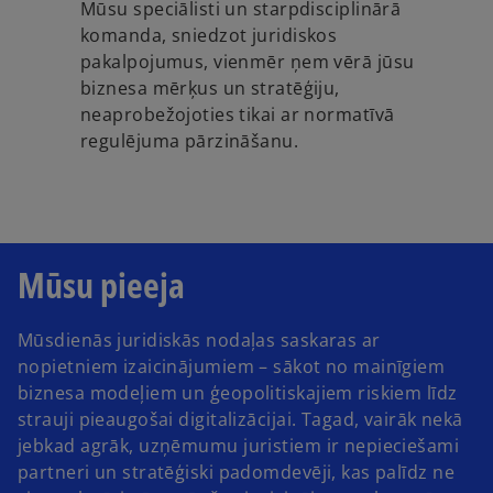
Mūsu speciālisti un starpdisciplinārā
komanda, sniedzot juridiskos
pakalpojumus, vienmēr ņem vērā jūsu
biznesa mērķus un stratēģiju,
neaprobežojoties tikai ar normatīvā
regulējuma pārzināšanu.
Mūsu pieeja
Mūsdienās juridiskās nodaļas saskaras ar
nopietniem izaicinājumiem – sākot no mainīgiem
biznesa modeļiem un ģeopolitiskajiem riskiem līdz
strauji pieaugošai digitalizācijai. Tagad, vairāk nekā
jebkad agrāk, uzņēmumu juristiem ir nepieciešami
partneri un stratēģiski padomdevēji, kas palīdz ne