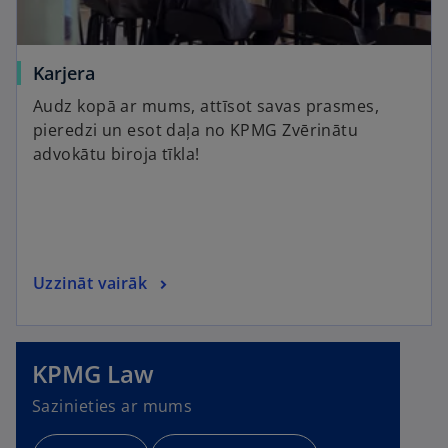
Karjera
Audz kopā ar mums, attīsot savas prasmes,
pieredzi un esot daļa no KPMG Zvērinātu
advokātu biroja tīkla!
Uzzināt vairāk
KPMG Law
Sazinieties ar mums