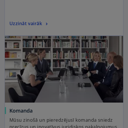
Uzzināt vairāk
Komanda
Mūsu zinošā un pieredzējusī komanda sniedz
precīzus un inovatīvus juridiskos pakalpojumus.