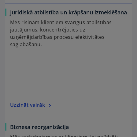
d
Juridiskā atbilstība un krāpšanu izmeklēšana
Mēs risinām klientiem svarīgus atbilstības
e
jautājumus, koncentrējoties uz
uzņēmējdarbības procesu efektivitātes
saglabāšanu.
o
Uzzināt vairāk
Biznesa reorganizācija
Mēs sadarbojamies ar klientiem, lai palīdzētu