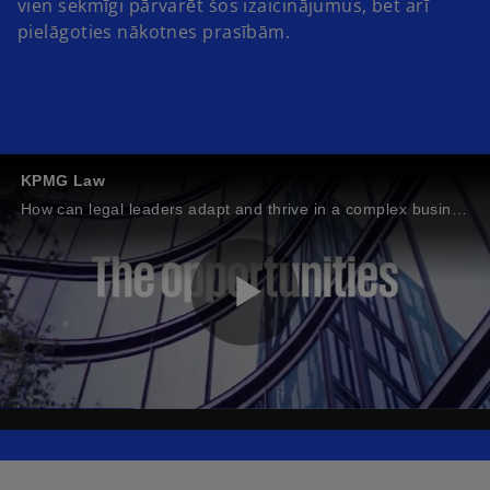
vien sekmīgi pārvarēt šos izaicinājumus, bet arī
pielāgoties nākotnes prasībām.
KPMG Law
How can legal leaders adapt and thrive in a complex business landscape?
P
l