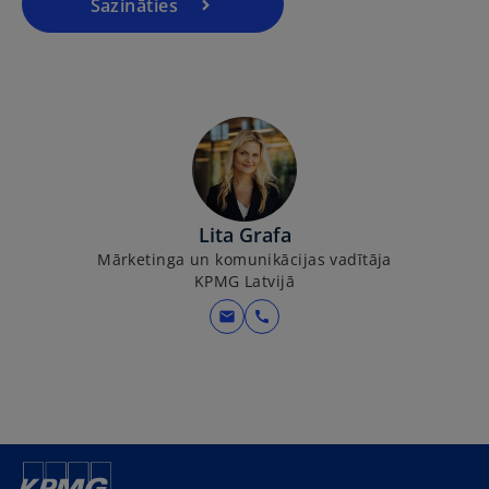
a
Sazināties
n
e
w
t
a
b
Lita Grafa
Mārketinga un komunikācijas vadītāja
KPMG Latvijā
mail
call