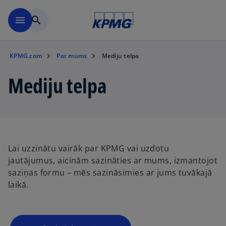
Skip to main content
menu
search
KPMG.com
Par mums
Mediju telpa
Mediju telpa
o
Lai uzzinātu vairāk par KPMG vai uzdotu
p
jautājumus, aicinām sazināties ar mums, izmantojot
e
saziņas formu – mēs sazināsimies ar jums tuvākajā
n
laikā.
s
i
n