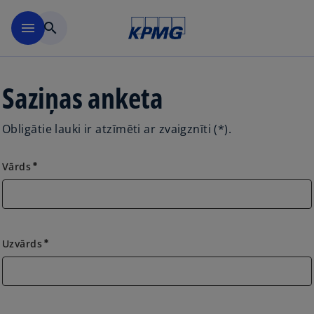
Skip to main content
menu
search
Saziņas anketa
Obligātie lauki ir atzīmēti ar zvaigznīti (*).
Vārds
emergency
Uzvārds
emergency