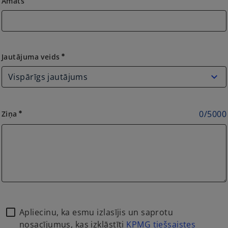
Amats
Jautājuma veids
Jautājuma veids
emergency
0
/
5000
Ziņa
emergency
Apliecinu, ka esmu izlasījis un saprotu
nosacījumus, kas izklāstīti
KPMG tiešsaistes