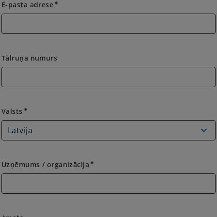
E-pasta adrese
emergency
Tālruņa numurs
Valsts
Valsts
emergency
Uzņēmums / organizācija
emergency