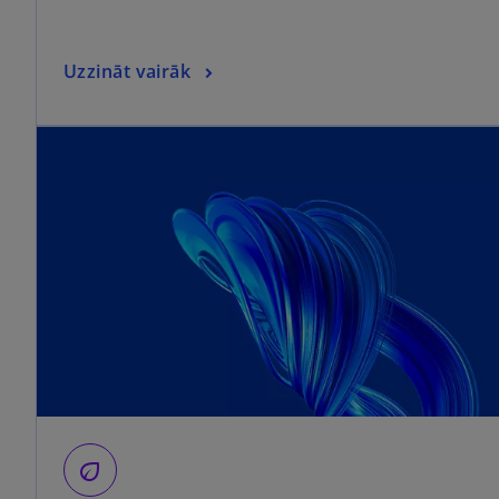
Uzzināt vairāk
eco