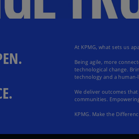
At KPMG, what sets us apar
EN.
Being agile, more connect
technological change. Bri
technology and a human-
E.
We deliver outcomes that 
communities. Empowering
KPMG. Make the Differenc