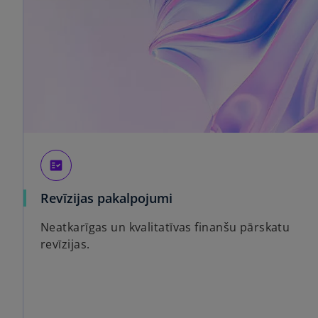
fact_check
Revīzijas pakalpojumi
Neatkarīgas un kvalitatīvas finanšu pārskatu
revīzijas.