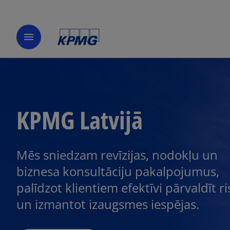
menu
KPMG Latvijā
Mēs sniedzam revīzijas, nodokļu un
biznesa konsultāciju pakalpojumus,
palīdzot klientiem efektīvi pārvaldīt r
un izmantot izaugsmes iespējas.