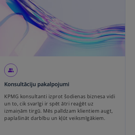
people_alt
Konsultāciju pakalpojumi
KPMG konsultanti izprot šodienas biznesa vidi
un to, cik svarīgi ir spēt ātri reaģēt uz
izmaiņām tirgū. Mēs palīdzam klientiem augt,
paplašināt darbību un kļūt veiksmīgākiem.