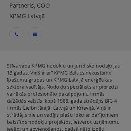
Partneris, COO
KPMG Latvijā
call
mail
Stīvs vada KPMG nodokļu un juridisko nodaļu jau
13 gadus. Viņš ir arī KPMG Baltics nekustamo
īpašumu grupas un KPMG Latvijā enerģētikas
sektora vadītājs. Nodokļu speciālists ar pieredzi
vairākās profesionālo pakalpojumu firmās
dažādās valstīs, kopš 1988. gada strādājis BIG 4
firmās Lielbritānijā, Latvijā un Krievijā. Viņš ir
strādājis pie un vadījis plašu loku ar darījumiem
balstītos nodokļu projektos, ietverot uzņēmumu
iegādi un apvienošanos, padziļināto izpēti,