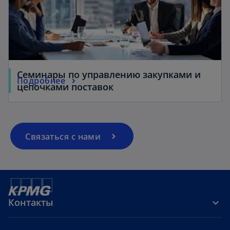
o
p
e
Семинары по управлению закупками и
Подробнее
n
цепочками поставок
s
i
n
a
Связаться с нами
n
e
w
t
a
Контакты
b