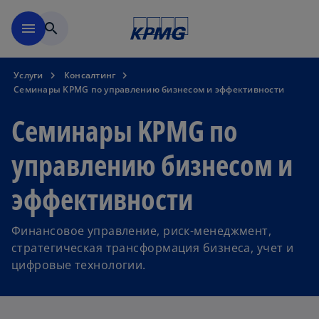
Перейти к основному сод
menu
search
Услуги
Консалтинг
Семинары KPMG по управлению бизнесом и эффективности
Семинары KPMG по
управлению бизнесом и
эффективности
Финансовое управление, риск-менеджмент,
o
стратегическая трансформация бизнеса, учет и
p
цифровые технологии.
e
n
s