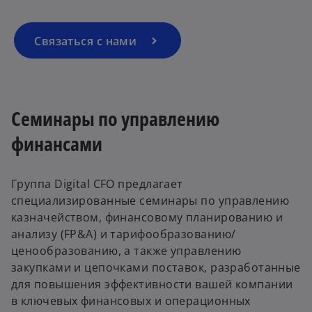
i
n
a
Связаться с нами
n
e
w
t
Семинары по управлению
a
финансами
b
Группа Digital CFO предлагает
специализированные семинары по управлению
казначейством, финансовому планированию и
анализу (FP&A) и тарифообразованию/
ценообразованию, а также управлению
закупками и цепочками поставок, разработанные
для повышения эффективности вашей компании
в ключевых финансовых и операционных