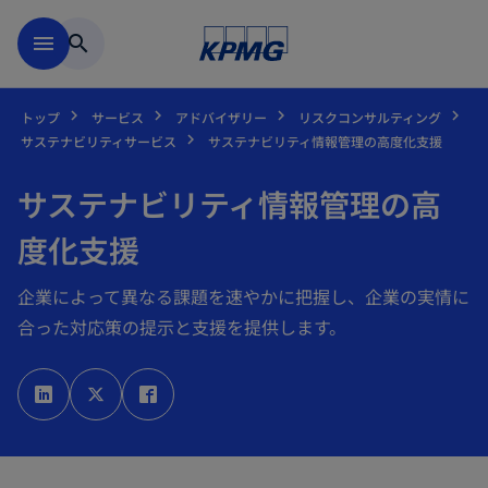
Skip to main content
menu
search
トップ
サービス
アドバイザリー
リスクコンサルティング
サステナビリティサービス
サステナビリティ情報管理の高度化支援
サステナビリティ情報管理の高
度化支援
企業によって異なる課題を速やかに把握し、企業の実情に
合った対応策の提示と支援を提供します。
新
新
新
し
し
し
い
い
い
タ
タ
タ
ブ
ブ
ブ
で
で
で
開
開
開
く
く
く