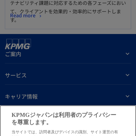
テナビリティ課題に対応するための各フェーズにおい
て、クライアントを効果的・効率的にサポートしま
Read more
す。
ご案内
サービス
キャリア情報
新
新
新
新
新
KPMGジャパンは利用者のプライバシー
し
し
し
し
し
を尊重します。
免責事項
プライバシーポリシー
アクセシビリティー
ヘルプ
通報窓口
い
い
い
い
い
当サイトでは、訪問者及びデバイスの識別、サイト運営の有
タ
タ
タ
タ
タ