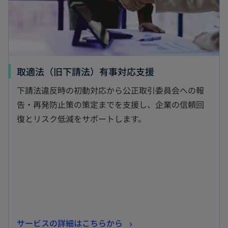
く
新
取適法（旧下請法）有事対応支援
し
下請法違反時の初動対応から公正取引委員会への報
い
告・再発防止策の策定までを支援し、企業の信頼回
タ
復とリスク低減をサポートします。
ブ
で
開
く
新
サービスの詳細はこちらから