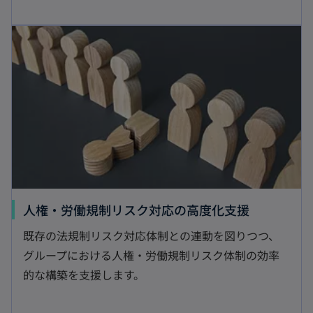
し
新しいタブで開く
い
タ
ブ
で
開
く
新
人権・労働規制リスク対応の高度化支援
し
既存の法規制リスク対応体制との連動を図りつつ、
い
グループにおける人権・労働規制リスク体制の効率
タ
的な構築を支援します。
ブ
で