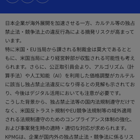
タ
タ
タ
ブ
ブ
ブ
で
で
で
開
開
開
く
く
く
日本企業が海外展開を加速させる一方、カルテル等の独占
禁止法・競争法上の違反行為による摘発リスクが高まって
います。
特に米国・EU当局から課される制裁金は莫大であるとと
もに、米国当局により経営幹部が収監される可能性も考え
られます。さらに、公正取引員会より、アルゴリズム（計
算手法）や人工知能（AI）を利用した価格調整がカルテル
に該当し独占禁止法違反になり得るとの見解も示されてお
り、今後はデジタル活用においても注意が必要です。
こうした背景から、独占禁止法等の国内法規制遵守だけで
なく、米国反トラスト規制やEU競争法規制等の域外適用
される法規制遵守のためのコンプライアンス体制の強化、
および事案発生時の適時・適切な対応が求められます。
KPMGは、企業が国内外の独占禁止法・競争法に係るリス