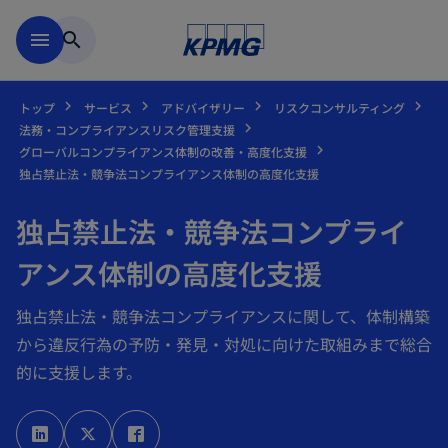
Skip to main content
menu
search
トップ
サービス
アドバイザリー
リスクコンサルティング
法務・コンプライアンスリスク管理支援
グローバルコンプライアンス体制の改善・高度化支援
独占禁止法・競争法コンプライアンス体制の高度化支援
独占禁止法・競争法コンプライ
アンス体制の高度化支援
独占禁止法・競争法コンプライアンスに関して、体制構築
から違反行為の予防・発見・対処に向けた取組みまで総合
的に支援します。
新
新
新
し
し
し
い
い
い