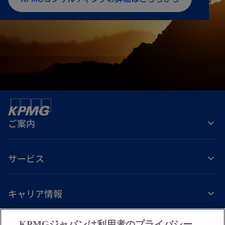
し
い
タ
ブ
で
開
く
ご案内
サービス
キャリア情報
新
新
新
新
新
KPMGジャパンは利用者のプライバシー