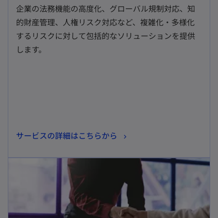
し
企業の法務機能の高度化、グローバル規制対応、知
い
的財産管理、人権リスク対応など、複雑化・多様化
タ
するリスクに対して包括的なソリューションを提供
ブ
します。
で
開
く
新
サービスの詳細はこちらから
し
新しいタブで開く
い
タ
ブ
で
開