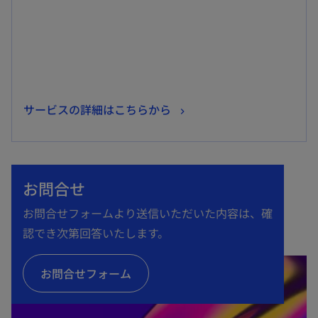
開
く
新
サービスの詳細はこちらから
し
い
タ
お問合せ
ブ
で
お問合せフォームより送信いただいた内容は、確
開
認でき次第回答いたします。
く
お問合せフォーム