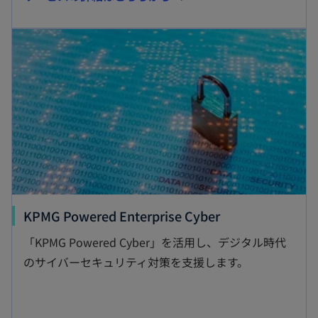
し
新しいタブで開く
い
タ
ブ
で
開
く
新
KPMG Powered Enterprise Cyber
し
「KPMG Powered Cyber」を活用し、デジタル時代
い
のサイバーセキュリティ対策を支援します。
タ
ブ
で