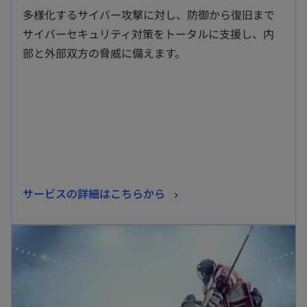
し
多様化するサイバー攻撃に対し、防御から復旧まで
い
サイバーセキュリティ対策をトータルに支援し、内
タ
部と外部双方の脅威に備えます。
ブ
で
開
く
新
サービスの詳細はこちらから
し
新しいタブで開く
い
タ
ブ
で