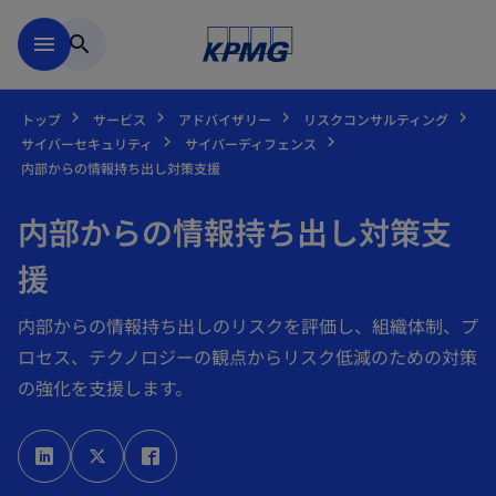
Skip to main content
menu
search
トップ
サービス
アドバイザリー
リスクコンサルティング
サイバーセキュリティ
サイバーディフェンス
内部からの情報持ち出し対策支援
内部からの情報持ち出し対策支
援
内部からの情報持ち出しのリスクを評価し、組織体制、プ
ロセス、テクノロジーの観点からリスク低減のための対策
の強化を支援します。
新
新
新
し
し
し
い
い
い
タ
タ
タ
ブ
ブ
ブ