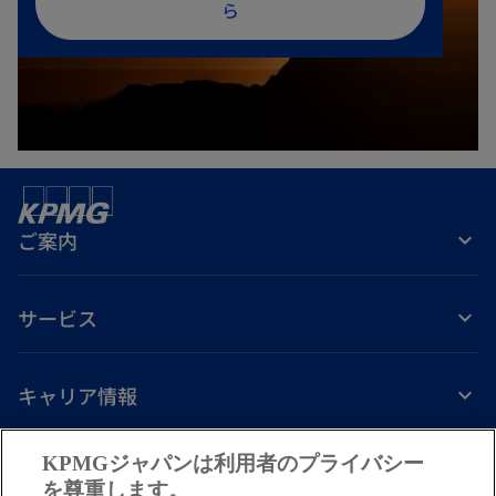
し
ら
い
タ
ブ
で
開
く
ご案内
サービス
キャリア情報
新
新
新
新
新
KPMGジャパンは利用者のプライバシー
し
し
し
し
し
を尊重します。
免責事項
プライバシーポリシー
アクセシビリティー
ヘルプ
通報窓口