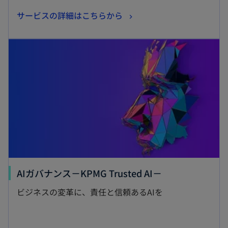
新
サービスの詳細はこちらから
し
新しいタブで開く
い
タ
ブ
で
開
く
新
AIガバナンス－KPMG Trusted AI－
し
ビジネスの変革に、責任と信頼あるAIを
い
タ