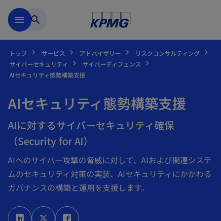
Skip to main content
menu
search
トップ
サービス
アドバイザリー
リスクコンサルティング
サイバーセキュリティ
サイバーディフェンス
AIセキュリティ態勢構築支援
AIセキュリティ態勢構築支援
AIに対するサイバーセキュリティ確保
（Security for AI）
AIへのサイバー攻撃の脅威に対して、AIおよび関連システ
ムのセキュリティ対策の実装、AIセキュリティにかかわる
ガバナンスの構築と運用を支援します。
新
新
新
し
し
し
い
い
い