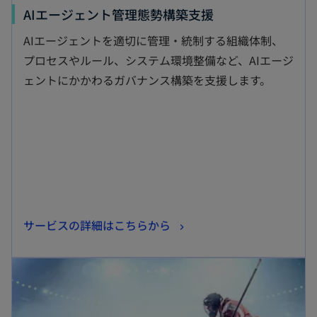
新
AIエージェント管理態勢構築支援
し
AIエージェントを適切に管理・統制する組織体制、
い
プロセスやルール、システム環境整備など、AIエージ
タ
ェントにかかわるガバナンス構築を支援します。
ブ
で
開
く
新
サービスの詳細はこちらから
し
新しいタブで開く
い
タ
ブ