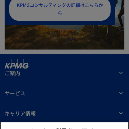
新
KPMGコンサルティングの詳細はこちらか
し
ら
い
タ
ブ
で
開
く
ご案内
サービス
キャリア情報
新
新
新
新
新