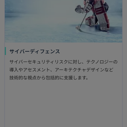
で
開
く
新
サイバーディフェンス
し
サイバーセキュリティリスクに対し、テクノロジーの
い
導入やアセスメント、アーキテクチャデザインなど
タ
技術的な視点から包括的に支援します。
ブ
で
開
く