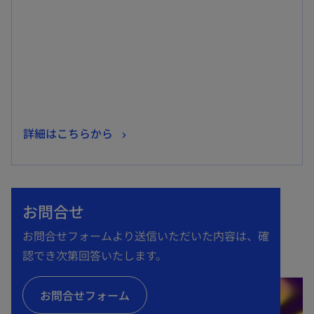
ブ
で
開
く
新
詳細はこちらから
し
い
タ
お問合せ
ブ
で
お問合せフォームより送信いただいた内容は、確
開
認でき次第回答いたします。
く
お問合せフォーム