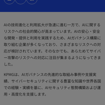
タ
タ
タ
ブ
ブ
ブ
で
で
で
開
開
開
く
く
く
AIの技術進化と利用拡大が急速に進む一方で、AIに関する
リスクへの社会的関心が高まっています。AIの安心・安全
な開発・提供と利用を実践するため、AIガバナンス構築に
取り組む企業が多くなっており、さまざまなリスクへの対
応が検討されています。そのなかでも、あらためてサイバ
ー攻撃のリスクへの対応に注目が集まるようになってきま
した。
KPMGは、AIガバナンスの先進的な取組み事例や支援実
績、サイバーセキュリティに関する豊富な知識や世界各国
での経験・実績を基に、AIセキュリティ態勢構築および運
用・高度化を支援します。