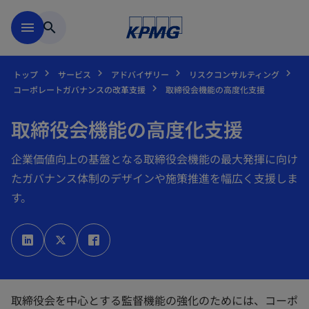
Skip to main content
menu
search
トップ
サービス
アドバイザリー
リスクコンサルティング
コーポレートガバナンスの改革支援
取締役会機能の高度化支援
取締役会機能の高度化支援
企業価値向上の基盤となる取締役会機能の最大発揮に向け
たガバナンス体制のデザインや施策推進を幅広く支援しま
す。
新
新
新
し
し
し
い
い
い
タ
タ
タ
ブ
ブ
ブ
で
で
で
開
開
開
く
く
く
取締役会を中心とする監督機能の強化のためには、コーポ