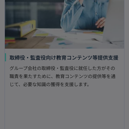
ブ
で
開
く
新
取締役・監査役向け教育コンテンツ等提供支援
し
グループ会社の取締役・監査役に就任した方がその
い
職責を果たすために、教育コンテンツの提供等を通
タ
じて、必要な知識の獲得を支援します。
ブ
で
開
く