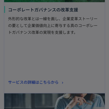
新
コーポレートガバナンスの改革支援
し
外形的な改革とは一線を画し、企業変革ストーリー
い
の要として企業価値向上に寄与する真のコーポレー
タ
トガバナンス改革の実現を支援します。
ブ
で
開
く
新
サービスの詳細はこちらから
し
新しいタブで開く
い
タ