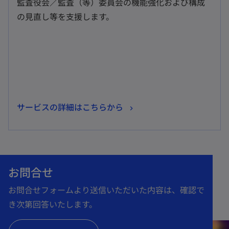
監査役会／監査（等）委員会の機能強化および構成
タ
の見直し等を支援します。
ブ
で
開
く
新
サービスの詳細はこちらから
し
い
タ
ブ
お問合せ
で
お問合せフォームより送信いただいた内容は、確認で
開
き次第回答いたします。
く