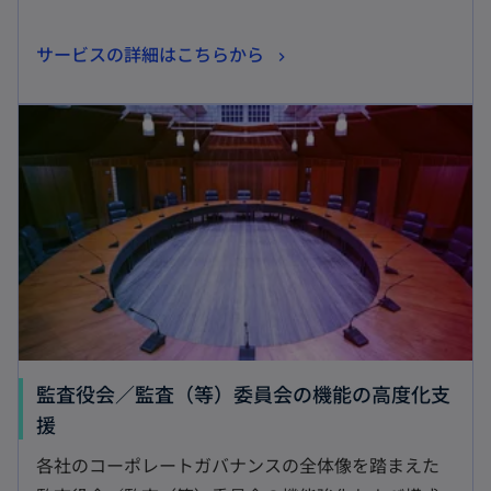
新
サービスの詳細はこちらから
し
新しいタブで開く
い
タ
ブ
で
開
く
監査役会／監査（等）委員会の機能の高度化支
新
援
し
各社のコーポレートガバナンスの全体像を踏まえた
い