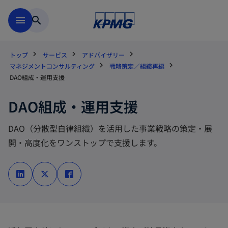
Skip to main content
menu
search
トップ
サービス
アドバイザリー
マネジメントコンサルティング
戦略策定／組織再編
DAO組成・運用支援
DAO組成・運用支援
DAO（分散型自律組織）を活用した事業戦略の策定・展
開・高度化をワンストップで支援します。
新
新
新
し
し
し
い
い
い
タ
タ
タ
ブ
ブ
ブ
で
で
で
開
開
開
く
く
く