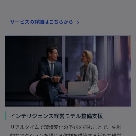
新
サービスの詳細はこちらから
し
新しいタブで開く
い
タ
ブ
で
開
く
新
インテリジェンス経営モデル整備支援
し
リアルタイムで環境変化の予兆を掴むことで、先制
い
的なアクションを講じる体制を構築する新たな経営