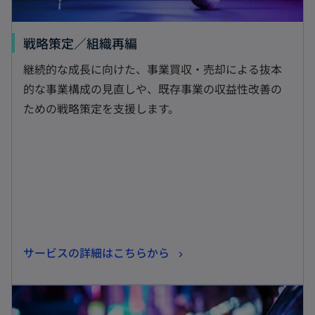
新
戦略策定／組織再編
し
継続的な成長に向けた、事業買収・売却による抜本
い
的な事業構成の見直しや、既存事業の収益性改善の
タ
ための戦略策定を支援します。
ブ
で
開
く
新
サービスの詳細はこちらから
し
新しいタブで開く
い
タ