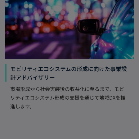
ブ
で
開
く
モビリティエコシステムの形成に向けた事業設
新
計アドバイザリー
し
市場形成から社会実装後の収益化に至るまで、モビ
い
リティエコシステム形成の支援を通じて地域DXを推
タ
進します。
ブ
で
開
く