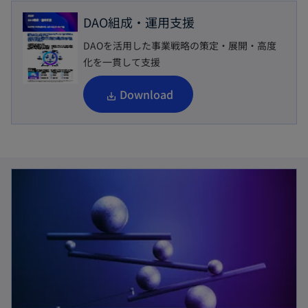
DAO組成・運用支援
DAOを活用した事業戦略の策定・展開・高度
化を一貫して支援
新
Download
し
い
タ
新しいタブで開く
ブ
で
開
く