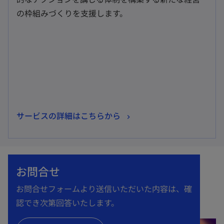
タ
の枠組みづくりを支援します。
ブ
で
開
く
新
サービスの詳細はこちらから
し
い
タ
お問合せ
ブ
で
お問合せフォームより送信いただいた内容は、確
開
認でき次第回答いたします。
く