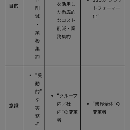
を活用し
目的
削
トフォーマー
た徹底的
減
化”
なコスト
・
削減・業
業
務集約
務
集
約
“受
動
的”
“グループ
な
内／社
“業界全体”の
意識
実
内”の変革
変革者
務
者
担