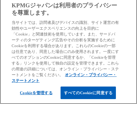
KPMGジャパンは利用者のプライバシー
を尊重します。
KPMGコンサルティング
当サイトでは、訪問者及びデバイスの識別、サイト運営の有
効性やユーザーエクスペリエンスの向上を目的に
「Cookie」と関連技術を使用しています。また、サードパ
戦略策定、組織・人事マネジメント、デジタルト
ーティのターゲティング広告やその分析を実施するために
ランスフォーメーション、ガバナンス、リスクマ
Cookieを利用する場合があります。これらのCookieの一部
ネジメントなどの専門知識と豊富な経験から、幅
は任意であり、同意した場合にのみ使用されます。一度にす
べてのオプションのCookieに同意するか、「Cookieを管理
広いコンサルティングサービスを提供していま
する」リンクを使用して独自の設定を管理できます。これら
す。
の用途の詳細については、オンライン・プライバシー・ステ
ートメントをご覧ください。
オンライン・プライバシー・
ステートメント
新
KPMGコンサルティングの詳細はこちらか
Cookieを管理する
すべてのCookieに同意する
し
ら
い
タ
ブ
で