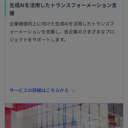
生成AIを活用したトランスフォーメーション支
新
援
し
企業価値向上に向けた生成AIを活用したトランスフ
い
ォーメーションを支援し、各企業のさまざまなプロ
タ
ジェクトをサポートします。
ブ
で
開
く
新
サービスの詳細はこちらから
し
新しいタブで開く
い
タ
ブ