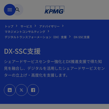
Skip to main content
menu
search
トップ
サービス
アドバイザリー
マネジメントコンサルティング
デジタルトランスフォーメーション（DX）支援
DX-SSC支援
DX-SSC支援
シェアードサービスセンター強化とDX推進支援で得た知
見を融合し、デジタルを活用したシェアードサービスセン
ターの立上げ・高度化を支援します。
新
新
新
し
し
し
い
い
い
タ
タ
タ
ブ
ブ
ブ
で
で
で
開
開
開
く
く
く