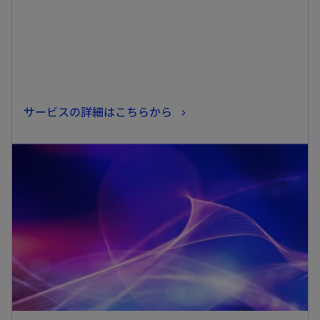
で
開
く
新
サービスの詳細はこちらから
し
新しいタブで開く
い
タ
ブ
で
開
く