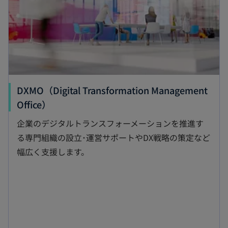
で
開
く
DXMO（Digital Transformation Management
新
Office）
し
企業のデジタルトランスフォーメーションを推進す
い
る専門組織の設立･運営サポートやDX戦略の策定など
タ
幅広く支援します。
ブ
で
開
く