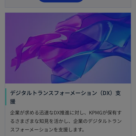
し
い
新しいタブで開く
タ
ブ
で
開
く
デジタルトランスフォーメーション（DX）支
新
援
し
企業が求める迅速なDX推進に対し、KPMGが保有す
い
るさまざまな知見を活かし、企業のデジタルトラン
タ
スフォーメーションを支援します。
ブ