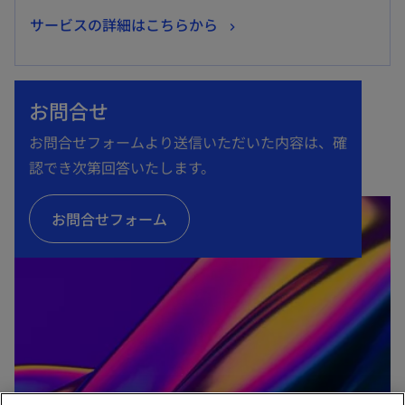
新
サービスの詳細はこちらから
し
い
タ
お問合せ
ブ
お問合せフォームより送信いただいた内容は、確
で
認でき次第回答いたします。
開
く
お問合せフォーム