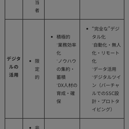
当
者
“完全な”デジ
積極的
タル化
⁻業務効率
⁻自動化・無人
化
化・リモート
デジタ
限
⁻ノウハウ
化
ルの
定
の集約・
⁻データ活用
活用
的
蓄積
⁻デジタルツイ
⁻DX人材の
ン（バーチャ
育成・確
ルでのSSC設
保
計・プロトタ
イピング）
非