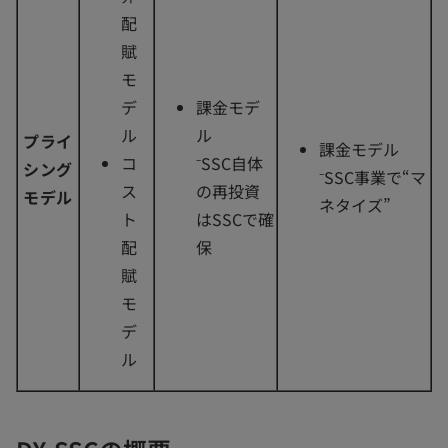
配
賦
モ
デ
課金モデ
ル
ル
プライ
課金モデル
コ
⁻SSC自体
シング
⁻SSC事業で“マ
ス
の再投資
モデル
ネタイズ”
ト
はSSCで確
配
保
賦
モ
デ
ル