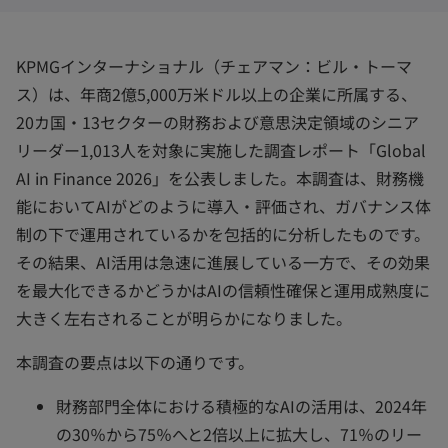
開
開
開
く
く
く
KPMGインターナショナル（チェアマン：ビル・トーマ
ス）は、年商2億5,000万米ドル以上の企業に所属する、
20カ国・13セクターの財務および意思決定領域のシニア
リーダー1,013人を対象に実施した調査レポート「Global
AI in Finance 2026」を公表しました。本調査は、財務機
能においてAIがどのように導入・評価され、ガバナンス体
制の下で運用されているかを包括的に分析したものです。
その結果、AI活用は急速に進展している一方で、その効果
を最大化できるかどうかはAIの信頼性確保と運用成熟度に
大きく左右されることが明らかになりました。
本調査の要点は以下の通りです。
財務部門全体における積極的なAIの活用は、2024年
の30％から75％へと2倍以上に拡大し、71％のリー