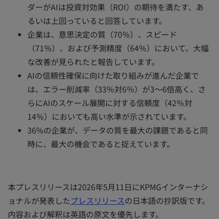
ダーがAIは投資対効果（ROI）の期待を満たす、あ
るいは上回っていると回答しています。
企業は、意思決定の質（70％）、スピード
（71％）、および予測精度（64％）において、大幅
な改善が見られたと報告しています。
AIの信頼性確保に向けた取り組みが進んだ企業で
は、エラー削減率（33％対6％）が3～6倍高く、さ
らにAIのスケール展開に対する信頼度（42％対
14％）においても高い水準が示されています。
36%の企業が、データの質を最大の課題であると同
時に、最大の機会であると捉えています。
本プレスリリースは2026年5月11日にKPMGインターナシ
ョナルが発表した
プレスリリース
の日本語の抄訳版です。
内容および解釈は英語の原文を優先します。