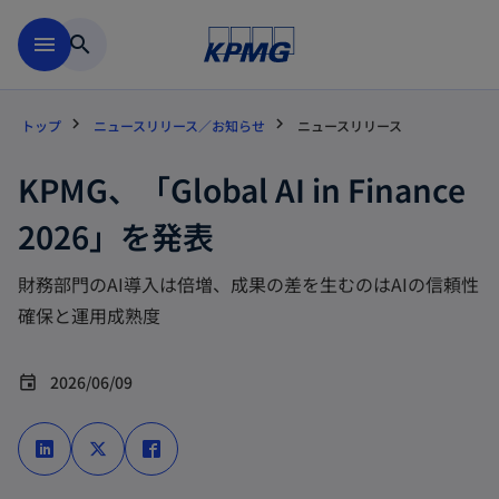
Skip to main content
menu
search
トップ
ニュースリリース／お知らせ
ニュースリリース
KPMG、「Global AI in Finance
2026」を発表
財務部門のAI導入は倍増、成果の差を生むのはAIの信頼性
確保と運用成熟度
2026/06/09
event
新
新
新
し
し
し
い
い
い
タ
タ
タ
ブ
ブ
ブ
で
で
で