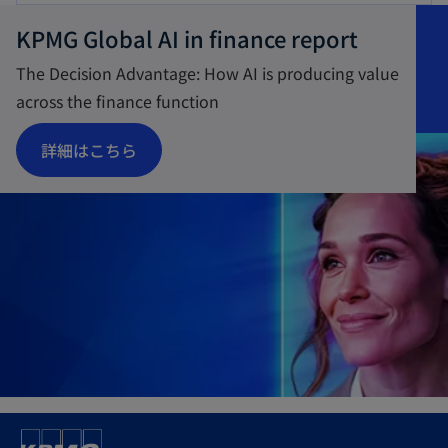
KPMG Global AI in finance report
The Decision Advantage: How AI is producing value
across the finance function
新
詳細はこちら
し
い
タ
ブ
で
開
く