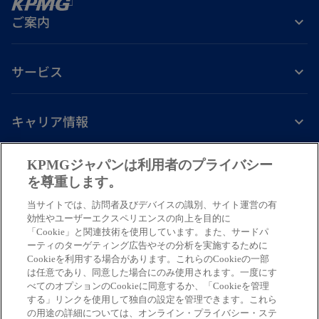
ご案内
サービス
キャリア情報
新
新
新
新
新
KPMGジャパンは利用者のプライバシー
し
し
し
し
し
を尊重します。
免責事項
プライバシーポリシー
アクセシビリティー
ヘルプ
通報窓口
い
い
い
い
い
当サイトでは、訪問者及びデバイスの識別、サイト運営の有
タ
タ
タ
タ
タ
© 2026 KPMG AZSA LLC, a limited liability audit corporation
効性やユーザーエクスペリエンスの向上を目的に
ブ
ブ
ブ
ブ
ブ
「Cookie」と関連技術を使用しています。また、サードパ
incorporated under the Japanese Certified Public Accountants Law and
ーティのターゲティング広告やその分析を実施するために
a member firm of the KPMG global organization of independent member
で
で
で
で
で
Cookieを利用する場合があります。これらのCookieの一部
firms affiliated with KPMG International Limited, a private English
開
開
開
開
開
は任意であり、同意した場合にのみ使用されます。一度にす
company limited by guarantee. All rights reserved. © 2026 KPMG Tax
べてのオプションのCookieに同意するか、「Cookieを管理
く
く
く
く
く
Corporation, a tax corporation incorporated under the Japanese CPTA
する」リンクを使用して独自の設定を管理できます。これら
Law and a member firm of the KPMG global organization of independent
の用途の詳細については、オンライン・プライバシー・ステ