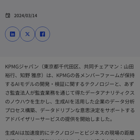
2024/03/14
event
新
新
新
し
し
し
い
い
い
タ
タ
タ
ブ
ブ
ブ
で
で
で
開
開
開
く
く
く
KPMGジャパン（東京都千代田区、共同チェアマン：山田
裕行、知野 雅彦）は、KPMGの各メンバーファームが保持
するAIモデルの開発・検証に関するテクノロジーと、あず
さ監査法人が監査業務を通じて得たデータアナリティクス
のノウハウを生かし、生成AIを活用した企業のデータ分析
プロセス構築、データドリブンな意思決定をサポートする
アドバイザリーサービスの提供を開始しました。
生成AIは加速度的にテクノロジーとビジネスの現場の距離