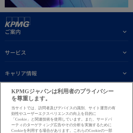
開
く
ご案内
サービス
キャリア情報
新
新
新
新
新
KPMGジャパンは利用者のプライバシー
し
し
し
し
し
を尊重します。
免責事項
プライバシーポリシー
アクセシビリティー
ヘルプ
通報窓口
い
い
い
い
い
当サイトでは、訪問者及びデバイスの識別、サイト運営の有
タ
タ
タ
タ
タ
© 2026 KPMG AZSA LLC, a limited liability audit corporation
効性やユーザーエクスペリエンスの向上を目的に
ブ
ブ
ブ
ブ
ブ
「Cookie」と関連技術を使用しています。また、サードパ
incorporated under the Japanese Certified Public Accountants Law and
ーティのターゲティング広告やその分析を実施するために
a member firm of the KPMG global organization of independent member
で
で
で
で
で
Cookieを利用する場合があります。これらのCookieの一部