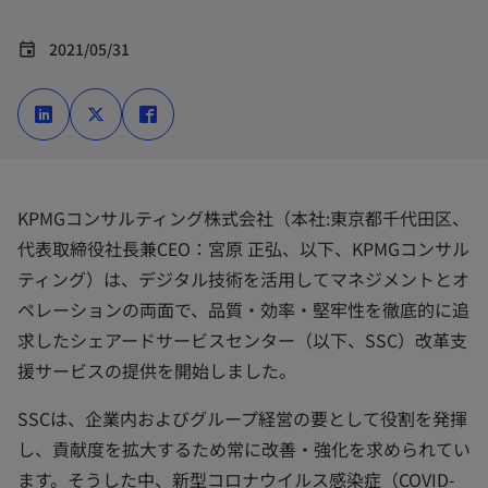
2021/05/31
event
新
新
新
し
し
し
い
い
い
タ
タ
タ
ブ
ブ
ブ
で
で
で
開
開
開
く
く
く
KPMGコンサルティング株式会社（本社:東京都千代田区、
代表取締役社長兼CEO：宮原 正弘、以下、KPMGコンサル
ティング）は、デジタル技術を活用してマネジメントとオ
ペレーションの両面で、品質・効率・堅牢性を徹底的に追
求したシェアードサービスセンター（以下、SSC）改革支
援サービスの提供を開始しました。
SSCは、企業内およびグループ経営の要として役割を発揮
し、貢献度を拡大するため常に改善・強化を求められてい
ます。そうした中、新型コロナウイルス感染症（COVID-