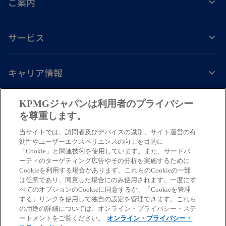
ご案内
サービス
キャリア情報
新
新
新
新
新
KPMGジャパンは利用者のプライバシー
し
し
し
し
し
を尊重します。
免責事項
プライバシーポリシー
アクセシビリティー
ヘルプ
通報窓口
い
い
い
い
い
当サイトでは、訪問者及びデバイスの識別、サイト運営の有
タ
タ
タ
タ
タ
© 2026 KPMG AZSA LLC, a limited liability audit corporation
効性やユーザーエクスペリエンスの向上を目的に
ブ
ブ
ブ
ブ
ブ
「Cookie」と関連技術を使用しています。また、サードパ
incorporated under the Japanese Certified Public Accountants Law and
ーティのターゲティング広告やその分析を実施するために
a member firm of the KPMG global organization of independent member
で
で
で
で
で
Cookieを利用する場合があります。これらのCookieの一部
firms affiliated with KPMG International Limited, a private English
開
開
開
開
開
は任意であり、同意した場合にのみ使用されます。一度にす
company limited by guarantee. All rights reserved. © 2026 KPMG Tax
べてのオプションのCookieに同意するか、「Cookieを管理
く
く
く
く
く
Corporation, a tax corporation incorporated under the Japanese CPTA
する」リンクを使用して独自の設定を管理できます。これら
Law and a member firm of the KPMG global organization of independent
の用途の詳細については、オンライン・プライバシー・ステ
ートメントをご覧ください。
オンライン・プライバシー・
member firms affiliated with KPMG International Limited, a private