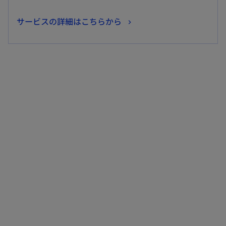
新
サービスの詳細はこちらから
し
い
タ
ブ
で
開
く