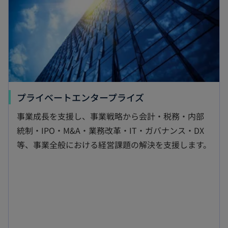
で
開
く
新
プライベートエンタープライズ
し
事業成長を支援し、事業戦略から会計・税務・内部
い
統制・IPO・M&A・業務改革・IT・ガバナンス・DX
タ
等、事業全般における経営課題の解決を支援します。
ブ
で
開
く