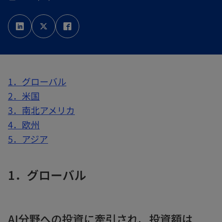
新
新
新
し
し
し
い
い
い
タ
タ
タ
ブ
ブ
ブ
で
で
で
開
開
開
く
く
く
1．グローバル
2．米国
3．南北アメリカ
4．欧州
5．アジア
1．グローバル
AI分野への投資に牽引され、投資額は