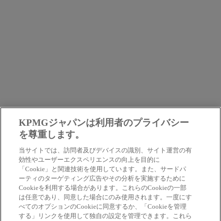
KPMGジャパンは利用者のプライバシー
を尊重します。
お問合せ
当サイトでは、訪問者及びデバイスの識別、サイト運営の有
効性やユーザーエクスペリエンスの向上を目的に
「Cookie」と関連技術を使用しています。また、サードパ
お問合せフォームより送信いただいた内容は、確
ーティのターゲティング広告やその分析を実施するために
認でき次第回答いたします。
Cookieを利用する場合があります。これらのCookieの一部
は任意であり、同意した場合にのみ使用されます。一度にす
べてのオプションのCookieに同意するか、「Cookieを管理
お問合せフォーム
する」リンクを使用して独自の設定を管理できます。これら