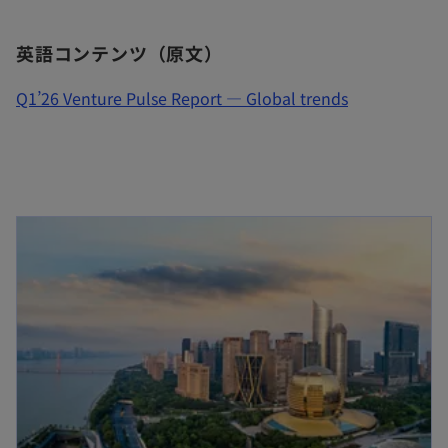
い
タ
英語コンテンツ（原文）
ブ
で
Q1’26 Venture Pulse Report — Global trends
開
く
新しいタブで開く