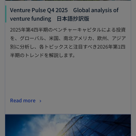
Venture Pulse Q4 2025 Global analysis of
新
venture funding 日本語抄訳版
し
2025年第4四半期のベンチャーキャピタルによる投資
い
を、グローバル、米国、南北アメリカ、欧州、アジア
タ
別に分析し、各トピックスと注目すべき2026年第1四
ブ
半期のトレンドを解説します。
で
開
く
新
Read more
し
新しいタブで開く
い
タ
ブ