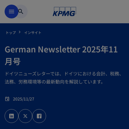
Skip to main content
menu
search
トップ
インサイト
German Newsletter 2025年11
月号
ドイツニューズレターでは、ドイツにおける会計、税務、
法務、労務環境等の最新動向を解説しています。
2025/11/27
event
新
新
新
し
し
し
い
い
い
タ
タ
タ
ブ
ブ
ブ
で
で
で