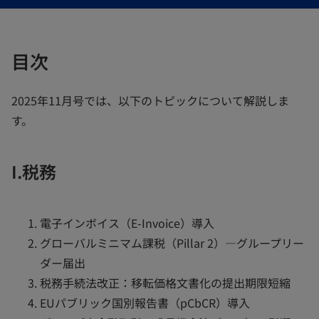
開
開
開
く
く
く
目次
2025年11月号では、以下のトピックについて解説しま
す。
I.税務
電子インボイス（E-Invoice）導入
グローバルミニマム課税（Pillar 2）―グループリー
ダー届出
税務手続法改正：移転価格文書化の提出期限短縮
EUパブリック国別報告書（pCbCR）導入