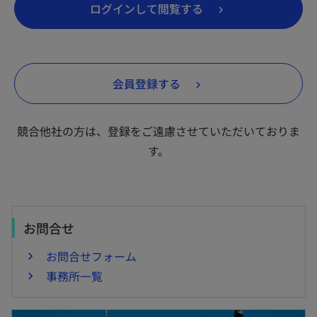
新
ログインして閲覧する
し
い
タ
新
会員登録する
ブ
し
で
い
開
競合他社の方は、登録をご遠慮させていただいておりま
タ
く
す。
ブ
で
開
く
お問合せ
お問合せフォーム
事務所一覧
新しいタブで開く