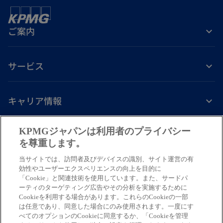
タ
ブ
ご案内
で
開
く
サービス
キャリア情報
新
新
新
新
新
KPMGジャパンは利用者のプライバシー
し
し
し
し
し
を尊重します。
免責事項
プライバシーポリシー
アクセシビリティー
ヘルプ
通報窓口
い
い
い
い
い
当サイトでは、訪問者及びデバイスの識別、サイト運営の有
タ
タ
タ
タ
タ
© 2026 KPMG AZSA LLC, a limited liability audit corporation
効性やユーザーエクスペリエンスの向上を目的に
ブ
ブ
ブ
ブ
ブ
「Cookie」と関連技術を使用しています。また、サードパ
incorporated under the Japanese Certified Public Accountants Law and
ーティのターゲティング広告やその分析を実施するために
a member firm of the KPMG global organization of independent member
で
で
で
で
で
Cookieを利用する場合があります。これらのCookieの一部
firms affiliated with KPMG International Limited, a private English
開
開
開
開
開
は任意であり、同意した場合にのみ使用されます。一度にす
company limited by guarantee. All rights reserved. © 2026 KPMG Tax
べてのオプションのCookieに同意するか、「Cookieを管理
く
く
く
く
く