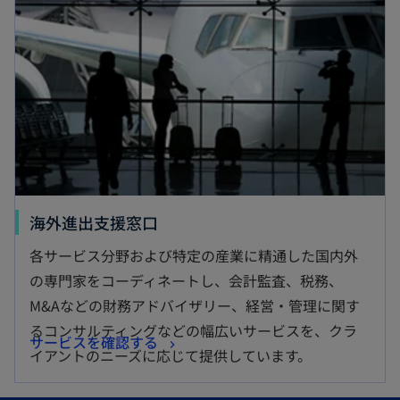
く
タ
ブ
で
開
く
新
海外進出支援窓口
し
各サービス分野および特定の産業に精通した国内外
い
の専門家をコーディネートし、会計監査、税務、
タ
M&Aなどの財務アドバイザリー、経営・管理に関す
ブ
るコンサルティングなどの幅広いサービスを、クラ
新
サービスを確認する
で
イアントのニーズに応じて提供しています。
し
開
い
く