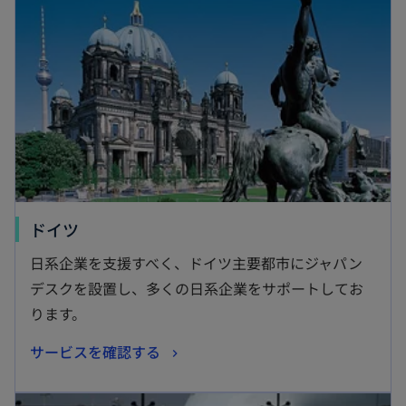
新
ドイツ
し
日系企業を支援すべく、ドイツ主要都市にジャパン
い
デスクを設置し、多くの日系企業をサポートしてお
タ
ります。
ブ
新
サービスを確認する
で
し
開
新しいタブで開く
い