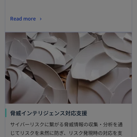
新
Read more
し
新しいタブで開く
い
タ
ブ
で
開
く
新
脅威インテリジェンス対応支援
し
サイバーリスクに繋がる脅威情報の収集・分析を通
い
じてリスクを未然に防ぎ、リスク発現時の対応を支