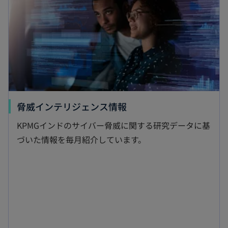
新
脅威インテリジェンス情報
し
KPMGインドのサイバー脅威に関する研究データに基
い
づいた情報を毎月紹介しています。
タ
ブ
で
開
く