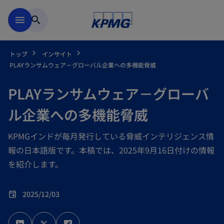
Skip to main content
menu
search
トップ
インサイト
PLAYランサムウェア－グローバル企業への多機能脅威
PLAYランサムウェア－グローバ
ル企業への多機能脅威
KPMGインドが毎月発行している脅威インテリジェンス情
報の日本語版です。本稿では、2025年9月16日付けの情報
を紹介します。
2025/12/03
event
新
新
新
し
し
し