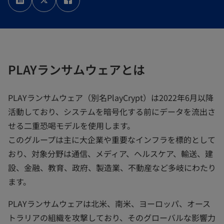
い
い
い
タ
タ
タ
ブ
ブ
ブ
で
で
で
開
開
開
く
く
く
PLAYランサムウェアとは
PLAYランサムウェア（別名PlayCrypt）は2022年6月以降
活動しており、システムを暗号化する前にデータを流出さ
せる二重恐喝モデルを使用します。
このグループは主に大企業や重要なインフラを標的として
おり、対象分野は通信、メディア、ヘルスケア、輸送、建
設、金融、教育、政府、製造業、不動産など多岐にわたり
ます。
PLAYランサムウェアは北米、南米、ヨーロッパ、オース
トラリアの組織を攻撃しており、そのグローバルな影響力