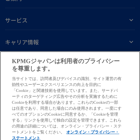
サービス
キャリア情報
新
新
新
新
新
KPMGジャパンは利用者のプライバシー
し
し
し
し
し
を尊重します。
免責事項
プライバシーポリシー
アクセシビリティー
ヘルプ
通報窓口
い
い
い
い
い
当サイトでは、訪問者及びデバイスの識別、サイト運営の有
タ
タ
タ
タ
タ
© 2026 KPMG AZSA LLC, a limited liability audit corporation
効性やユーザーエクスペリエンスの向上を目的に
ブ
ブ
ブ
ブ
ブ
「Cookie」と関連技術を使用しています。また、サードパ
incorporated under the Japanese Certified Public Accountants Law and
ーティのターゲティング広告やその分析を実施するために
a member firm of the KPMG global organization of independent member
で
で
で
で
で
Cookieを利用する場合があります。これらのCookieの一部
firms affiliated with KPMG International Limited, a private English
開
開
開
開
開
は任意であり、同意した場合にのみ使用されます。一度にす
company limited by guarantee. All rights reserved. © 2026 KPMG Tax
べてのオプションのCookieに同意するか、「Cookieを管理
く
く
く
く
く
Corporation, a tax corporation incorporated under the Japanese CPTA
する」リンクを使用して独自の設定を管理できます。これら
Law and a member firm of the KPMG global organization of independent
の用途の詳細については、オンライン・プライバシー・ステ
ートメントをご覧ください。
オンライン・プライバシー・
member firms affiliated with KPMG International Limited, a private
ステートメント
English company limited by guarantee. All rights reserved.