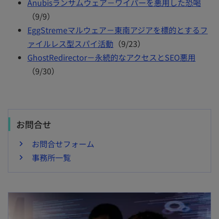
Anubisランサムウェア－ワイパーを悪用した恐喝
（9/9）
EggStremeマルウェア－東南アジアを標的とするフ
ァイルレス型スパイ活動
（9/23）
GhostRedirector－永続的なアクセスとSEO悪用
（9/30）
お問合せ
お問合せフォーム
事務所一覧
新しいタブで開く