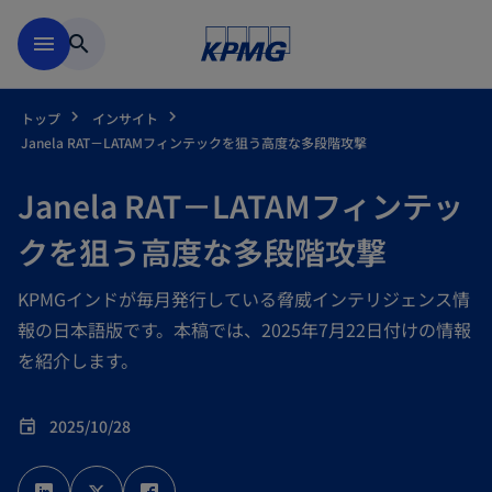
Skip to main content
menu
search
トップ
インサイト
Janela RAT－LATAMフィンテックを狙う高度な多段階攻撃
Janela RAT－LATAMフィンテッ
クを狙う高度な多段階攻撃
KPMGインドが毎月発行している脅威インテリジェンス情
報の日本語版です。本稿では、2025年7月22日付けの情報
を紹介します。
2025/10/28
event
新
新
新
し
し
し