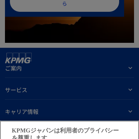
し
ら
い
タ
ブ
で
開
く
ご案内
サービス
キャリア情報
新
新
新
新
新
KPMGジャパンは利用者のプライバシー
し
し
し
し
し
を尊重します。