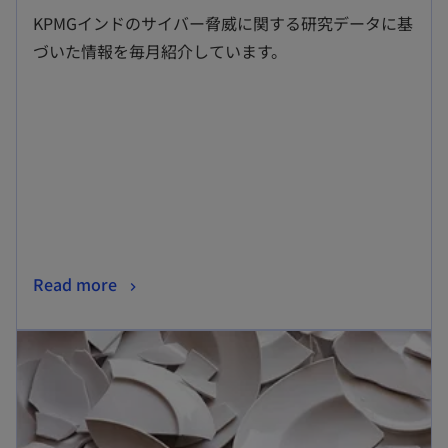
し
KPMGインドのサイバー脅威に関する研究データに基
い
づいた情報を毎月紹介しています。
タ
ブ
で
開
く
新
Read more
し
新しいタブで開く
い
タ
ブ
で