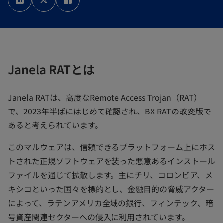
い
い
い
タ
タ
タ
ブ
ブ
ブ
で
で
で
開
開
開
く
く
く
Janela RATとは
Janela RATは、高度なRemote Access Trojan（RAT）
で、2023年半ばにはじめて確認され、BX RATの改変版で
あると考えられています。
このマルウェアは、信頼できるプラットフォーム上にホス
トされた正規ソフトウェアを装った悪意あるインストール
ファイルを通じて拡散します。主にチリ、コロンビア、メ
キシコといった国々を標的とし、金融目的の脅威アクター
によって、ラテンアメリカ全域の銀行、フィンテック、暗
号資産関連セクターへの侵入に利用されています。