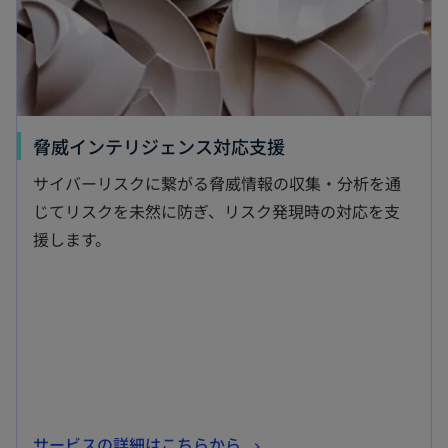
開
く
新
脅威インテリジェンス対応支援
し
サイバーリスクに繋がる脅威情報の収集・分析を通
い
じてリスクを未然に防ぎ、リスク発現時の対応を支
タ
援します。
ブ
で
開
く
新
サービスの詳細はこちらから