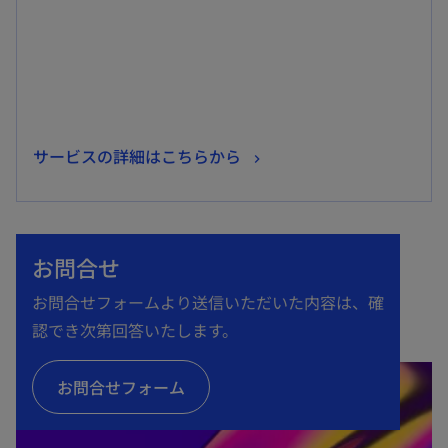
開
く
新
サービスの詳細はこちらから
し
い
タ
お問合せ
ブ
で
お問合せフォームより送信いただいた内容は、確
開
認でき次第回答いたします。
く
お問合せフォーム