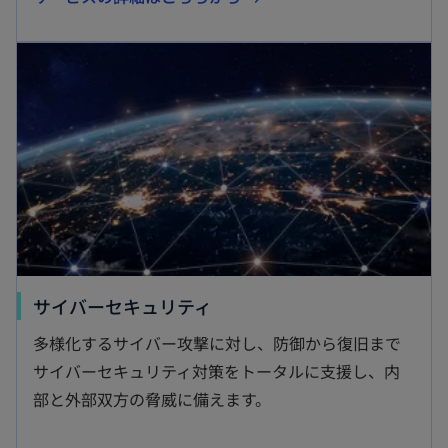
し
新しいタブで開く
い
タ
ブ
で
開
く
新
サイバーセキュリティ
し
多様化するサイバー攻撃に対し、防御から復旧まで
い
サイバーセキュリティ対策をトータルに支援し、内
タ
部と外部双方の脅威に備えます。
ブ
で