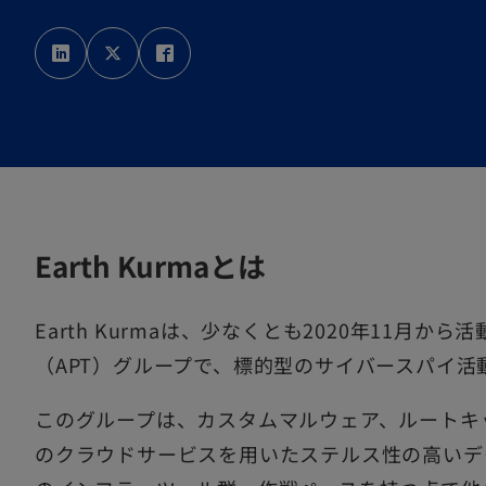
新
新
新
し
し
し
い
い
い
タ
タ
タ
ブ
ブ
ブ
で
で
で
開
開
開
く
く
く
Earth Kurmaとは
Earth Kurmaは、少なくとも2020年11月か
（APT）グループで、標的型のサイバースパイ活
このグループは、カスタムマルウェア、ルートキット、D
のクラウドサービスを用いたステルス性の高いデ