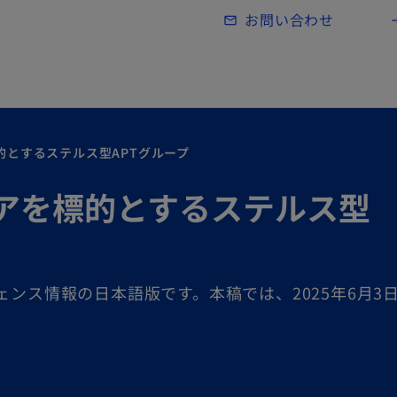
Skip to main content
お問い合わせ
mail_outline
lo
を標的とするステルス型APTグループ
南アジアを標的とするステルス型
ェンス情報の日本語版です。本稿では、2025年6月3