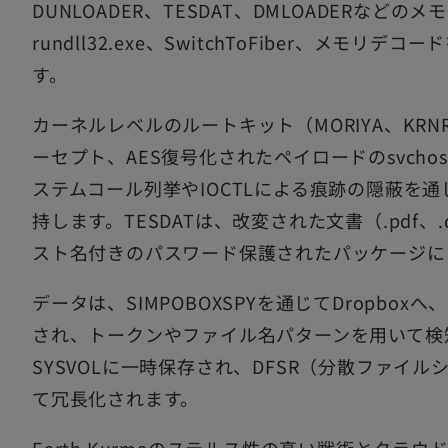
DUNLOADER、TESDAT、DMLOADERなど
rundll32.exe、SwitchToFiber、メモ
す。
カーネルレベルのルートキット（MORIYA、KR
ーセプト、AES復号化されたペイロードのsvchos
ステムコール列挙やIOCTLによる痕跡の隠蔽を
持します。TESDATは、改変された文書（.pdf、.d
スト名付きのパスワード保護されたパッケージに
データは、SIMPOBOXSPYを通じてDropboxへ、
され、トークンやファイル名パターンを用いて検
SYSVOLに一時保存され、DFSR（分散ファイ
て冗長化されます。