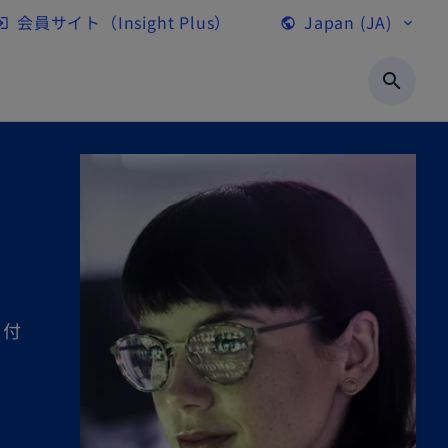
会員サイト（Insight Plus）
Japan (JA)
gin
public
expand_more
新
し
search
い
タ
ブ
で
開
く
日付