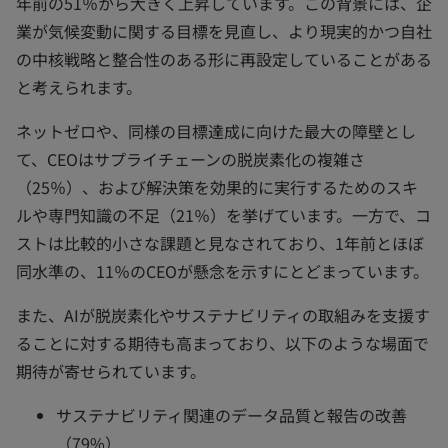
年前の51％から大きく上昇しています。この背景には、企
業が気候変動に関する目標を見直し、より現実的かつ自社
の中核戦略と整合性のある形に再設定していることがある
と考えられます。
ネットゼロや、同様の目標達成に向けた最大の障壁とし
て、CEOはサプライチェーンの脱炭素化の複雑さ
（25％）、および解決策を効果的に実行するためのスキ
ルや専門知識の不足（21％）を挙げています。一方で、コ
ストは比較的小さな課題と見なされており、1年前とほぼ
同水準の、11％のCEOが懸念を示すにとどまっています。
また、AIが脱炭素化やサステナビリティの取組みを支援す
ることに対する期待も高まっており、以下のような場面で
期待が寄せられています。
サステナビリティ関連のデータ品質と報告の改善
（79%）