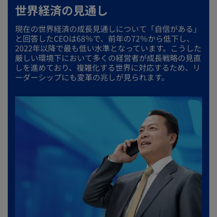
y
世界経済の見通し
ブ
で
現在の世界経済の成長見通しについて「自信がある」
開
と回答したCEOは68％で、前年の72％から低下し、
V
2022年以降で最も低い水準となっています。こうした
く
厳しい環境下において多くの経営者が成長戦略の見直
しを進めており、複雑化する世界に対応するため、リ
ーダーシップにも変革の兆しが見られます。
i
d
e