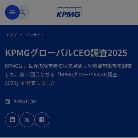
Skip to main content
menu
search
トップ
インサイト
KPMGグローバルCEO調査2025
KPMGは、世界の経営者の将来見通しや重要施策等を調査
した、第11回目となる「KPMGグローバルCEO調査
2025」を発表しました。
2025/11/04
event
新
新
新
し
し
し
い
い
い
タ
タ
タ
ブ
ブ
ブ
で
で
で
開
開
開