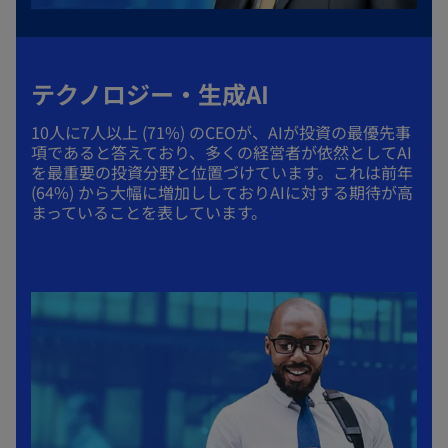
o
テクノロジー・生成AI
10人に7人以上 (71%) のCEOが、AIが投資の最優先事
項であると答えており、多くの経営者が依然としてAI
を最重要の投資分野と位置づけています。これは前年
(64%) から大幅に増加ししておりAIに対する期待が高
まっていることを表しています。