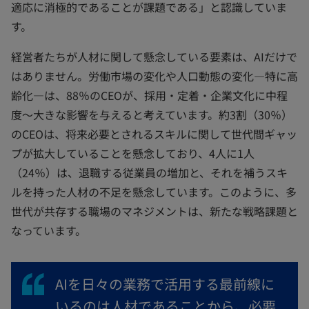
適応に消極的であることが課題である」と認識していま
す。
経営者たちが人材に関して懸念している要素は、AIだけで
はありません。労働市場の変化や人口動態の変化―特に高
齢化―は、88％のCEOが、採用・定着・企業文化に中程
度～大きな影響を与えると考えています。約3割（30％）
のCEOは、将来必要とされるスキルに関して世代間ギャッ
プが拡大していることを懸念しており、4人に1人
（24％）は、退職する従業員の増加と、それを補うスキ
ルを持った人材の不足を懸念しています。このように、多
世代が共存する職場のマネジメントは、新たな戦略課題と
なっています。
AIを日々の業務で活用する最前線に
いるのは人材であることから、必要