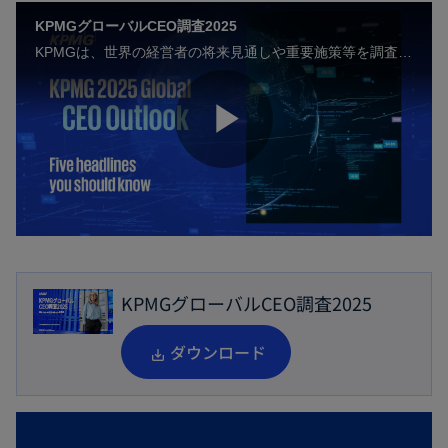
KPMGグローバルCEO調査2025
KPMGは、世界の経営者の将来見通しや重要施策等を調査した、第11回目となる「KPMGグローバルCEO調査2025」を発表しました。
P
l
KPMGグローバルCEO調査2025
a
新
ダウンロード
し
い
タ