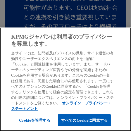
可能性があります。 CEOは地域社会
との連携を引き続き重要視していま
すが、そのアプローチはより繊細で
複雑になりつつあります。83％の
KPMGジャパンは利用者のプライバシー
CEOが、「政治情勢の変化、紛争、
を尊重します。
そして気候変動が地域社会に与える
当サイトでは、訪問者及びデバイスの識別、サイト運営の有
効性やユーザーエクスペリエンスの向上を目的に
短期・長期の影響に対応するために
「Cookie」と関連技術を使用しています。また、サードパ
ーティのターゲティング広告やその分析を実施するために
は、地方分権的なアプローチと中央
Cookieを利用する場合があります。これらのCookieの一部
集権的なアプローチのバランスがま
は任意であり、同意した場合にのみ使用されます。一度にす
べてのオプションのCookieに同意するか、「Cookieを管理
すます重要になっている」と認識し
する」リンクを使用して独自の設定を管理できます。これら
の用途の詳細については、オンライン・プライバシー・ステ
ています。
ートメントをご覧ください。
オンライン・プライバシー・
ステートメント
John McCalla-Leacy
Cookieを管理する
すべてのCookieに同意する
Head of Global ESG