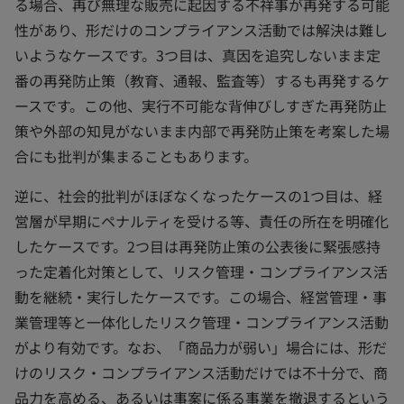
る場合、再び無理な販売に起因する不祥事が再発する可能
性があり、形だけのコンプライアンス活動では解決は難し
いようなケースです。3つ目は、真因を追究しないまま定
番の再発防止策（教育、通報、監査等）するも再発するケ
ースです。この他、実行不可能な背伸びしすぎた再発防止
策や外部の知見がないまま内部で再発防止策を考案した場
合にも批判が集まることもあります。
逆に、社会的批判がほぼなくなったケースの1つ目は、経
営層が早期にペナルティを受ける等、責任の所在を明確化
したケースです。2つ目は再発防止策の公表後に緊張感持
った定着化対策として、リスク管理・コンプライアンス活
動を継続・実行したケースです。この場合、経営管理・事
業管理等と一体化したリスク管理・コンプライアンス活動
がより有効です。なお、「商品力が弱い」場合には、形だ
けのリスク・コンプライアンス活動だけでは不十分で、商
品力を高める、あるいは事案に係る事業を撤退するという