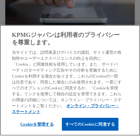
KPMGジャパンは利用者のプライバシー
を尊重します。
新
インダストリー詳細
新
テクノロジー・メディア・通信
し
当サイトでは、訪問者及びデバイスの識別、サイト運営の有
し
新しいタブで開く
効性やユーザーエクスペリエンスの向上を目的に
い
い
「Cookie」と関連技術を使用しています。また、サードパ
タ
ーティのターゲティング広告やその分析を実施するために
タ
Cookieを利用する場合があります。これらのCookieの一部
ブ
ブ
は任意であり、同意した場合にのみ使用されます。一度にす
で
べてのオプションのCookieに同意するか、「Cookieを管理
で
する」リンクを使用して独自の設定を管理できます。これら
開
開
の用途の詳細については、オンライン・プライバシー・ステ
く
ートメントをご覧ください。
オンライン・プライバシー・
く
ステートメント
Cookieを管理する
すべてのCookieに同意する
新
会社トップ