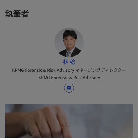
で
開
執筆者
く
林 稔
KPMG Forensic & Risk Advisory マネージングディレクター
KPMG Forensic & Risk Advisory
mail
新しいタブで開く