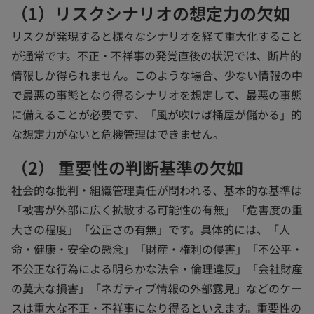
（1）リスクシナリオの想定力の欠如
リスクが発現すると様々なシナリオを経て重大化すること
が通常です。不正・不祥事の発覚直後の状況では、断片的
情報しか得られません。このような場合、少ない情報の中
で最悪の事態となり得るシナリオを想定して、最悪の事態
に備えることが必要です、「風が吹けば桶屋が儲かる」的
な想定力がないと危機管理はできません。
（2） 重要性の判断基準の欠如
社会的な批判・組織管理責任が問われる、基本的な基準は
「被害が外部に広く拡散する可能性の有無」「危害度の重
大さの程度」「公正さの有無」です。具体的には、「人
命・健康・安全の懸念」「財産・権利の侵害」「不公平・
不公正な行為による明らかな法令・倫理違反」「会社財産
の莫大な損害」「ネガティブ情報の外部露見」などのケー
スは重大な不正・不祥事になり得るといえます。重要性の