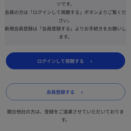
ツです。
い
会員の方は「ログインして視聴する」ボタンよりご覧くだ
タ
さい。
ブ
新規会員登録は「会員登録する」よりお手続きをお願いし
で
ます。
開
く
新
ログインして視聴する
し
い
タ
新
会員登録する
ブ
し
で
い
開
競合他社の方は、登録をご遠慮させていただいておりま
タ
く
す。
ブ