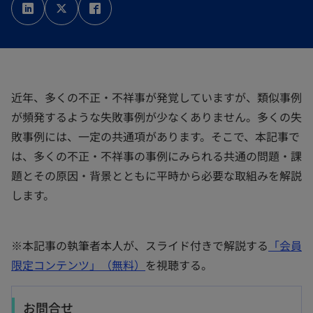
し
し
し
い
い
い
タ
タ
タ
ブ
ブ
ブ
で
で
で
開
開
開
く
く
く
近年、多くの不正・不祥事が発覚していますが、類似事例
が頻発するような失敗事例が少なくありません。多くの失
敗事例には、一定の共通項があります。そこで、本記事で
は、多くの不正・不祥事の事例にみられる共通の問題・課
題とその原因・背景とともに平時から必要な取組みを解説
します。
※本記事の執筆者本人が、スライド付きで解説する
「会員
新
限定コンテンツ」（無料）
を視聴する。
し
い
お問合せ