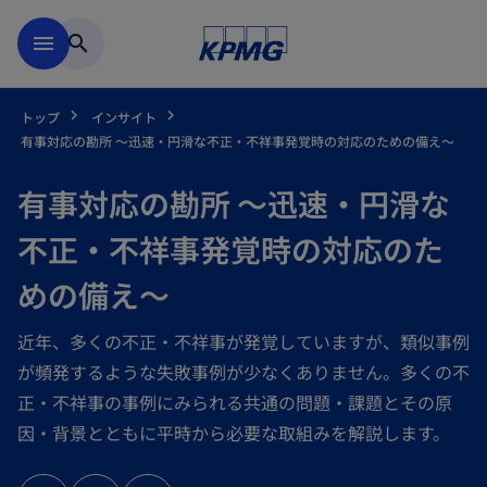
Skip to main content
menu
search
トップ
インサイト
有事対応の勘所 ～迅速・円滑な不正・不祥事発覚時の対応のための備え～
有事対応の勘所 ～迅速・円滑な
不正・不祥事発覚時の対応のた
めの備え～
近年、多くの不正・不祥事が発覚していますが、類似事例
が頻発するような失敗事例が少なくありません。多くの不
正・不祥事の事例にみられる共通の問題・課題とその原
因・背景とともに平時から必要な取組みを解説します。
新
新
新