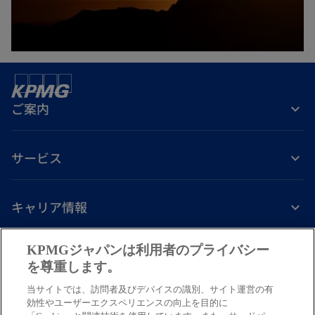
タ
ブ
で
開
く
ご案内
サービス
キャリア情報
新
新
新
新
新
KPMGジャパンは利用者のプライバシー
し
し
し
し
し
を尊重します。
免責事項
プライバシーポリシー
アクセシビリティー
ヘルプ
通報窓口
い
い
い
い
い
当サイトでは、訪問者及びデバイスの識別、サイト運営の有
タ
タ
タ
タ
タ
© 2026 KPMG AZSA LLC, a limited liability audit corporation
効性やユーザーエクスペリエンスの向上を目的に