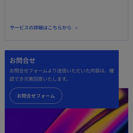
新
サービスの詳細はこちらから
し
い
タ
お問合せ
ブ
で
お問合せフォームより送信いただいた内容は、確
開
認でき次第回答いたします。
く
お問合せフォーム