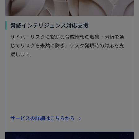
新
脅威インテリジェンス対応支援
し
サイバーリスクに繋がる脅威情報の収集・分析を通
い
じてリスクを未然に防ぎ、リスク発現時の対応を支
タ
援します。
ブ
で
開
く
新
サービスの詳細はこちらから
し
新しいタブで開く
い