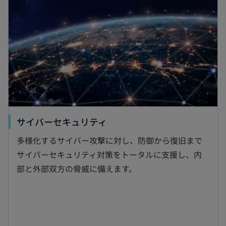
タ
ブ
で
開
く
新
サイバーセキュリティ
し
多様化するサイバー攻撃に対し、防御から復旧まで
い
サイバーセキュリティ対策をトータルに支援し、内
タ
部と外部双方の脅威に備えます。
ブ
で
開
く