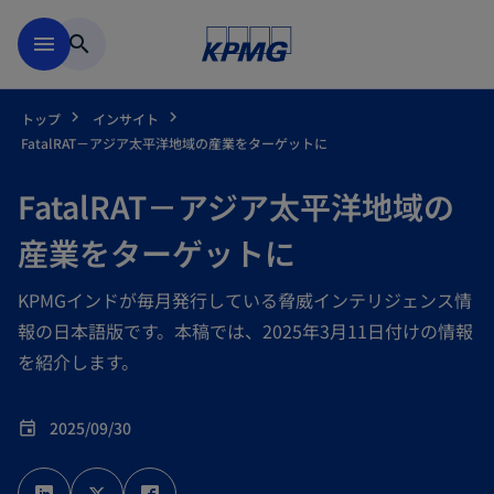
Skip to main content
menu
search
トップ
インサイト
FatalRAT－アジア太平洋地域の産業をターゲットに
FatalRAT－アジア太平洋地域の
産業をターゲットに
KPMGインドが毎月発行している脅威インテリジェンス情
報の日本語版です。本稿では、2025年3月11日付けの情報
を紹介します。
2025/09/30
event
新
新
新
し
し
し