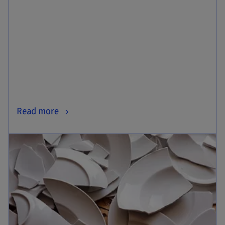
タ
ブ
で
開
く
新
Read more
し
新しいタブで開く
い
タ
ブ
で
開
く