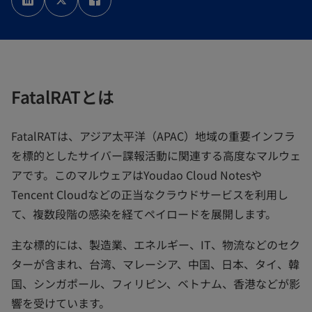
い
い
い
タ
タ
タ
ブ
ブ
ブ
で
で
で
開
開
開
く
く
く
FatalRATとは
FatalRATは、アジア太平洋（APAC）地域の重要インフラ
を標的としたサイバー諜報活動に関連する高度なマルウェ
アです。このマルウェアはYoudao Cloud Notesや
Tencent Cloudなどの正当なクラウドサービスを利用し
て、複数段階の感染を経てペイロードを展開します。
主な標的には、製造業、エネルギー、IT、物流などのセク
ターが含まれ、台湾、マレーシア、中国、日本、タイ、韓
国、シンガポール、フィリピン、ベトナム、香港などが影
響を受けています。