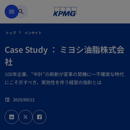
Skip to main content
menu
search
トップ
インサイト
Case Study ： ミヨシ油脂株式会
社
100年企業、“中計”の刷新が変革の契機に～不確実な時代
にこそ示すべき、実効性を伴う経営の指針とは
2025/09/12
event
新
新
新
し
し
し
い
い
い
タ
タ
タ
ブ
ブ
ブ
で
で
で