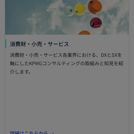
新
消費財・小売・サービス
し
消費財・小売・サービス各業界における、DXとSXを
い
軸にしたKPMGコンサルティングの取組みと知見を紹
タ
介します。
ブ
で
開
く
新
詳細はこちらから