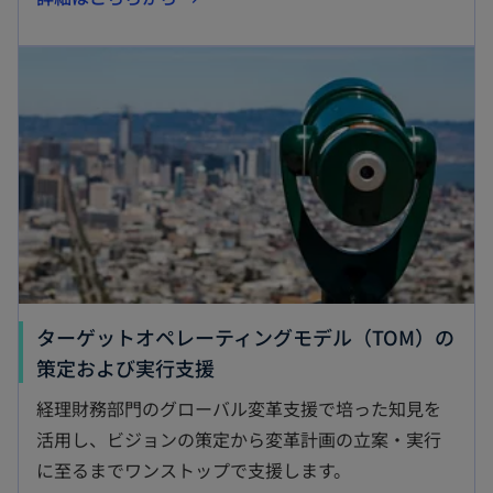
し
新しいタブで開く
い
タ
ブ
で
開
く
ターゲットオペレーティングモデル（TOM）の
新
策定および実行支援
し
経理財務部門のグローバル変革支援で培った知見を
い
活用し、ビジョンの策定から変革計画の立案・実行
タ
に至るまでワンストップで支援します。
ブ