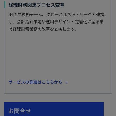
新
経理財務関連プロセス変革
し
IFRSや税務チーム、グローバルネットワークと連携
い
し、会計指針策定や運用デザイン・定着化に至るま
タ
で経理財務業務の改革を支援します。
ブ
で
開
く
新
サービスの詳細はこちらから
し
い
タ
お問合せ
ブ