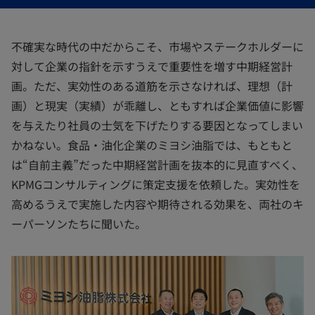
開
開
開
く
く
く
不確実な時代の中だからこそ、市場やステークホルダーに
対して企業の指針を示すうえで重要性を増す中期経営計
画。ただ、実効性のある道筋を示さなければ、理想（計
画）と現実（実績）が乖離し、ともすれば企業価値に影響
を与えたり社員の士気を下げたりする要因となってしまい
かねない。食品・油化企業のミヨシ油脂では、もともと
は“自前主義”だった中期経営計画を抜本的に見直すべく、
KPMGコンサルティングに策定支援を依頼した。実効性を
高めるうえで実施した内容や期待される効果を、両社のキ
ーパーソンたちに聞いた。