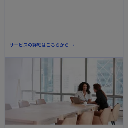
で
開
く
新
サービスの詳細はこちらから
し
新しいタブで開く
い
タ
ブ
で
開
く