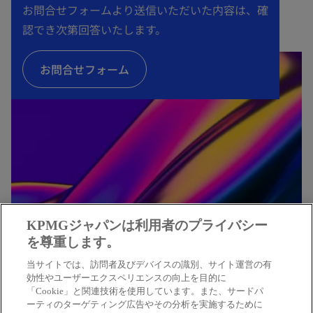
で
お問合せフォームより送信いただいた内容は、確
開
認でき次第回答いたします。
く
お問合せフォーム
KPMGジャパンは利用者のプライバシー
を尊重します。
KPMGコンサルティング
当サイトでは、訪問者及びデバイスの識別、サイト運営の有
効性やユーザーエクスペリエンスの向上を目的に
「Cookie」と関連技術を使用しています。また、サードパ
戦略策定、組織・人事マネジメント、デジタルト
ーティのターゲティング広告やその分析を実施するために