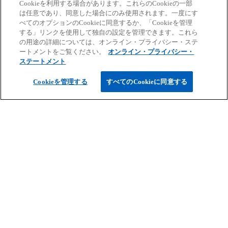
ランスフォーメーション、ガバナンス、リスクマ
Cookieを利用する場合があります。これらのCookieの一部
ネジメントなどの専門知識と豊富な経験から、幅
は任意であり、同意した場合にのみ使用されます。一度にす
べてのオプションのCookieに同意するか、「Cookieを管理
広いコンサルティングサービスを提供していま
する」リンクを使用して独自の設定を管理できます。これら
す。
の用途の詳細については、オンライン・プライバシー・ステ
ートメントをご覧ください。
オンライン・プライバシー・
ステートメント
新
KPMGコンサルティングの詳細はこちらか
Cookieを管理する
すべてのCookieに同意する
し
ら
い
タ
ブ
で
開
く
ご案内