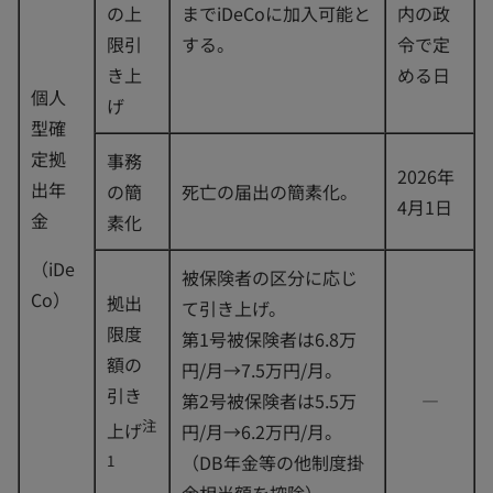
の上
までiDeCoに加入可能と
内の政
限引
する。
令で定
き上
める日
個人
げ
型確
定拠
事務
2026年
出年
の簡
死亡の届出の簡素化。
4月1日
金
素化
（iDe
被保険者の区分に応じ
Co）
拠出
て引き上げ。
限度
第1号被保険者は6.8万
額の
円/月→7.5万円/月。
引き
第2号被保険者は5.5万
―
注
上げ
円/月→6.2万円/月。
（DB年金等の他制度掛
1
金相当額を控除）