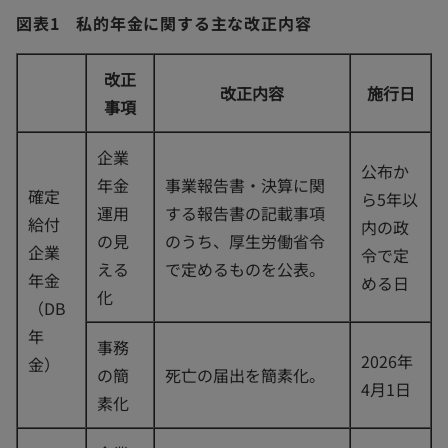
図表1 私的年金に関する主な改正内容
改正
改正内容
施行日
事項
企業
公布か
年金
事業報告書・決算に関
確定
ら5年以
運用
する報告書の記載事項
給付
内の政
の見
のうち、厚生労働省令
企業
令で定
える
で定めるものを公表。
年金
める日
化
（DB
年
事務
2026年
金）
の簡
死亡の届出を簡素化。
4月1日
素化