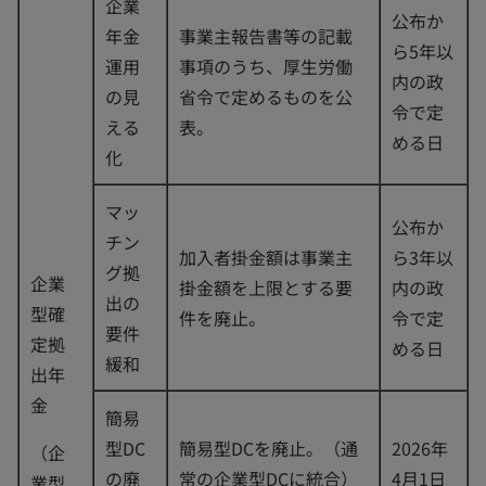
企業
公布か
年金
事業主報告書等の記載
ら5年以
運用
事項のうち、厚生労働
内の政
の見
省令で定めるものを公
令で定
える
表。
める日
化
マッ
公布か
チン
加入者掛金額は事業主
ら3年以
グ拠
企業
掛金額を上限とする要
内の政
出の
型確
件を廃止。
令で定
要件
定拠
める日
緩和
出年
金
簡易
型DC
簡易型DCを廃止。（通
2026年
（企
の廃
常の企業型DCに統合）
4月1日
業型