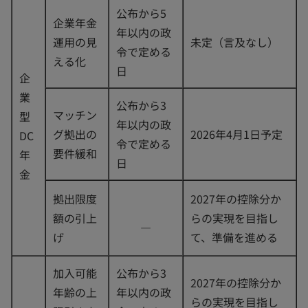
公布から5
企業年金
年以内の政
運用の見
未定（言及なし）
令で定める
える化
日
企
業
公布から3
マッチン
型
年以内の政
グ拠出の
2026年4月1日予定
DC
令で定める
要件緩和
年
日
金
拠出限度
2027年の控除分か
額の引上
らの実現を目指し
―
げ
て、準備を進める
加入可能
公布から3
2027年の控除分か
年齢の上
年以内の政
らの実現を目指し