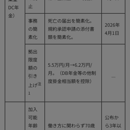
止
DC年
金）
事務
死亡の届出を簡素化。
2026年
の簡
規約承認申請の添付書
4月1日
素化
類を簡素化。
拠出
限度
5.5万円/月→6.2万円/
額の
月。（DB年金等の他制
引き
―
度掛金相当額を控除）
注
上げ
1
加入
可能
公布か
年齢
働き方に関わらず70歳
ら3年以