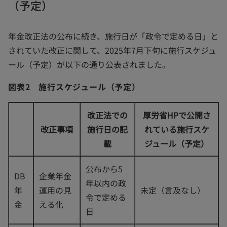
（予定）
年金改正法の公布に続き、施行日が「政令で定める日」と
されていた改正に関して、2025年7月下旬に施行スケジュ
ール（予定）が以下の通り公表されました。
図表2 施行スケジュール（予定）
改正法での
厚労省HPで公開さ
改正事項
施行日の記
れている施行スケ
載
ジュール（予定）
公布から5
DB
企業年金
年以内の政
年
運用の見
未定（言及なし）
令で定める
金
える化
日