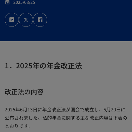
2025/08/25
event
新
新
新
し
し
し
い
い
い
タ
タ
タ
ブ
ブ
ブ
で
で
で
開
開
開
く
く
く
1．2025年の年金改正法
改正法の内容
2025年6月13日に年金改正法が国会で成立し、6月20日に
公布されました。私的年金に関する主な改正内容は下表の
とおりです。