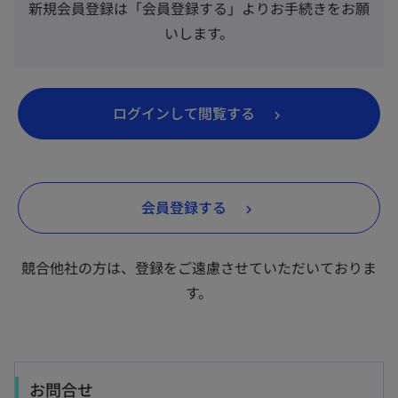
新規会員登録は「会員登録する」よりお手続きをお願
いします。
新
ログインして閲覧する
し
い
タ
新
会員登録する
ブ
し
で
い
開
競合他社の方は、登録をご遠慮させていただいておりま
タ
く
す。
ブ
で
開
く
お問合せ