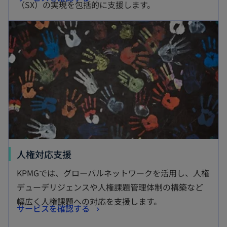
（SX）の実現を包括的に支援します。
し
ブ
新しいタブで開く
い
で
タ
開
ブ
く
で
開
く
新
人権対応支援
し
KPMGでは、グローバルネットワークを活用し、人権
い
デューデリジェンスや人権課題管理体制の構築など
タ
幅広く人権課題への対応を支援します。
新
サービスを確認する
ブ
し
で