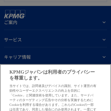
い
開
タ
く
ブ
ご案内
で
開
く
サービス
キャリア情報
新
新
新
新
新
KPMGジャパンは利用者のプライバシー
し
し
し
し
し
を尊重します。
免責事項
プライバシーポリシー
アクセシビリティー
ヘルプ
通報窓口
い
い
い
い
い
当サイトでは、訪問者及びデバイスの識別、サイト運営の有
タ
タ
タ
タ
タ
© 2026 KPMG AZSA LLC, a limited liability audit corporation
効性やユーザーエクスペリエンスの向上を目的に
ブ
ブ
ブ
ブ
ブ
「Cookie」と関連技術を使用しています。また、サードパ
incorporated under the Japanese Certified Public Accountants Law and
ーティのターゲティング広告やその分析を実施するために
a member firm of the KPMG global organization of independent member
で
で
で
で
で
Cookieを利用する場合があります。これらのCookieの一部
firms affiliated with KPMG International Limited, a private English
開
開
開
開
開
は任意であり、同意した場合にのみ使用されます。一度にす