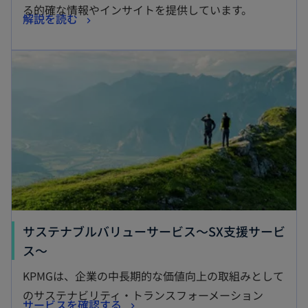
タ
る的確な情報やインサイトを提供しています。
新
解説を読む
ブ
し
で
新しいタブで開く
い
開
タ
く
ブ
で
開
く
サステナブルバリューサービス～SX支援サービ
新
ス～
し
KPMGは、企業の中長期的な価値向上の取組みとして
い
のサステナビリティ・トランスフォーメーション
新
サービスを確認する
タ