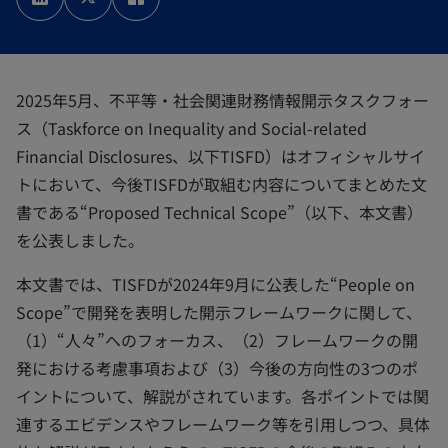
い
い
い
タ
タ
タ
ブ
ブ
ブ
で
で
で
開
開
開
く
く
く
2025年5月、不平等・社会関連財務情報開示タスクフォー
ス（Taskforce on Inequality and Social-related
Financial Disclosures、以下TISFD）はオフィシャルサイ
トにおいて、今後TISFDが取組む内容についてまとめた文
書である“Proposed Technical Scope”（以下、本文書）
を公表しました。
本文書では、TISFDが2024年9月に公表した“People on
Scope”で開発を表明した開示フレームワークに関して、
（1）“人々”へのフォーカス、（2）フレームワークの開
発における考慮事項および（3）今後の方向性の3つのポ
イントについて、解説がされています。各ポイントでは関
連するエビデンスやフレームワーク等を引用しつつ、具体