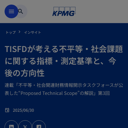
Skip to main content
menu
search
トップ
インサイト
TISFDが考える不平等・社会課題
に関する指標・測定基準と、今
後の方向性
連載「不平等・社会関連財務情報開示タスクフォースが公
表した“Proposed Technical Scope”の解説」第3回
2025/06/30
event
新
新
新
し
し
し