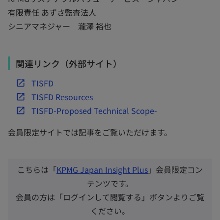
有限責任 あずさ監査法人
シニアマネジャー 瀧澤 裕也
関連リンク（外部サイト）
新
TISFD
し
新
TISFD Resources
い
し
新
TISFD-Proposed Technical Scope-
タ
い
し
会員限定サイトでは記事をご覧いただけます。
ブ
タ
い
で
ブ
タ
開
で
ブ
こちらは「
KPMG Japan Insight Plus
」会員限定コン
く
開
で
テンツです。
く
開
会員の方は「ログインして閲覧する」ボタンよりご覧
く
ください。