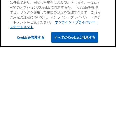
は任意であり、同意した場合にのみ使用されます。一度にす
べてのオプションのCookieに同意するか、「Cookieを管理
する」リンクを使用して独自の設定を管理できます。これら
の用途の詳細については、オンライン・プライバシー・ステ
ートメントをご覧ください。
オンライン・プライバシー・
ステートメント
ご案内
Cookieを管理する
すべてのCookieに同意する
サービス
キャリア情報
新
新
新
新
新
し
し
し
し
し
免責事項
プライバシーポリシー
アクセシビリティー
ヘルプ
通報窓口
い
い
い
い
い
タ
タ
タ
タ
タ
© 2026 KPMG AZSA LLC, a limited liability audit corporation
ブ
ブ
ブ
ブ
ブ
incorporated under the Japanese Certified Public Accountants Law and