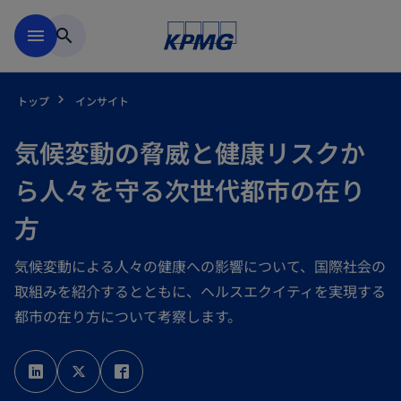
Skip to main content
menu
search
トップ
インサイト
気候変動の脅威と健康リスクか
ら人々を守る次世代都市の在り
方
気候変動による人々の健康への影響について、国際社会の
取組みを紹介するとともに、ヘルスエクイティを実現する
都市の在り方について考察します。
新
新
新
し
し
し
い
い
い
タ
タ
タ
ブ
ブ
ブ