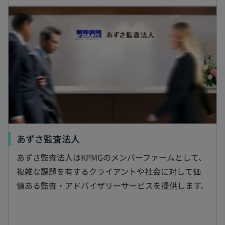
新しいタブで開く
い
タ
ブ
で
開
く
新
あずさ監査法人
し
あずさ監査法人はKPMGのメンバーファームとして、
い
複雑な課題を有するクライアントや社会に対して価
タ
値ある監査・アドバイザリーサービスを提供します。
ブ
で
開