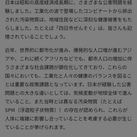
日本は昭和の高度経済成長期に、さまざまな公害問題を経
験しました。工業化の波で登場したコンビナートから排出
された汚染物質は、地域住民などに深刻な健康被害をもた
らしました。たとえば「四日市ぜんそく」は、皆さんも記
憶されていることでしょう。
近年、世界的に都市化が進み、爆発的な人口増が進むアジ
アや、これに続くアフリカなどでも、都市人口の増加に伴
うさまざまな社会課題が顕在化してきており、これらの
国々においても、工業化と人々の健康のバランスを図るこ
とは重要な政策課題となっています。日本が経験した公害
問題との大きな違いとしては、気候変動が地球全体で進ん
でいること、また当時とは異なる汚染物質（たとえば
SPM（浮遊粒子状物質））の存在が認められ、これらが
人体に複雑に影響し合っていることを考慮する必要が生じ
ていることが挙げられます。