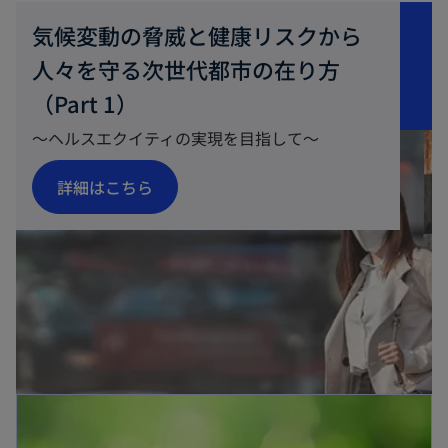
気候変動の脅威と健康リスクから
人々を守る次世代都市の在り方
（Part 1）
～ヘルスエクイティの実現を目指して～
新
詳細はこちら
し
い
タ
ブ
で
開
く
新しいタブで開く