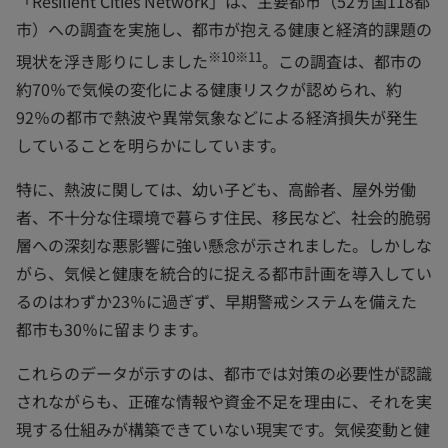
「Resilient Cities Network」は、主要都市（52ヵ国118都
市）への調査を実施し、都市が抱える健康と経済的課題の
※10※11
現状を浮き彫りにしました
。この調査は、都市の
約70％で気候の変化による健康リスクが認められ、約
92％の都市で熱波や異常気象などによる経済損失が発生
していることを明らかにしています。
特に、熱波に関しては、幼い子ども、高齢者、屋外労働
者、不十分な住環境で暮らす住民、移民など、社会的脆弱
層への深刻な悪影響に強い懸念が示されました。しかしな
がら、気候と健康を統合的に捉える都市計画を導入してい
るのはわずか23％に過ぎず、早期警戒システムを備えた
都市も30％に留まります。
これらのデータが示すのは、都市では対策の必要性が認識
されながらも、正確な情報や資金不足を理由に、それを実
現する仕組みが構築できていない現実です。気候変動と健