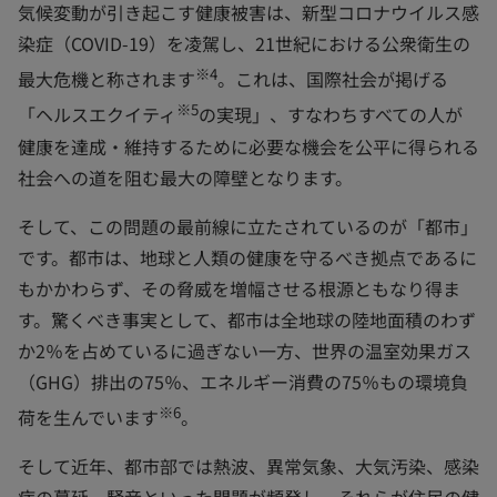
気候変動が引き起こす健康被害は、新型コロナウイルス感
染症（COVID-19）を凌駕し、21世紀における公衆衛生の
※4
最大危機と称されます
。これは、国際社会が掲げる
※5
「ヘルスエクイティ
の実現」、すなわちすべての人が
健康を達成・維持するために必要な機会を公平に得られる
社会への道を阻む最大の障壁となります。
そして、この問題の最前線に立たされているのが「都市」
です。都市は、地球と人類の健康を守るべき拠点であるに
もかかわらず、その脅威を増幅させる根源ともなり得ま
す。驚くべき事実として、都市は全地球の陸地面積のわず
か2％を占めているに過ぎない一方、世界の温室効果ガス
（GHG）排出の75％、エネルギー消費の75％もの環境負
※6
荷を生んでいます
。
そして近年、都市部では熱波、異常気象、大気汚染、感染
症の蔓延、騒音といった問題が頻発し、それらが住民の健