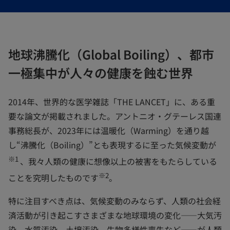
で
で
で
開
開
開
く
く
く
地球沸騰化（Global Boiling）、都市
一極集中が人々の健康を蝕む世界
2014年、世界的な医学雑誌「THE LANCET」に、ある重
要な論文が掲載されました。アントニオ・グテーレス国連
事務総長が、2023年には温暖化（Warming）を通り越
し“沸騰化（Boiling）”とも表現するに至った気候変動が
※1
、我々人類の健康に想像以上の被害をもたらしている
※2
ことを究明したものです
。
特に注目すべき点は、気候変動のみならず、人類の社会経
済活動が引き起こすさまざまな地球環境の変化――大気汚
染、水質汚染、土壌汚染、生物多様性喪失など――が人類