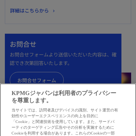
く
新
詳細はこちらから
し
い
タ
お問合せ
ブ
で
お問合せフォームより送信いただいた内容は、確
開
認でき次第回答いたします。
く
お問合せフォーム
KPMGジャパンは利用者のプライバシー
を尊重します。
当サイトでは、訪問者及びデバイスの識別、サイト運営の有
効性やユーザーエクスペリエンスの向上を目的に
「Cookie」と関連技術を使用しています。また、サードパ
ーティのターゲティング広告やその分析を実施するために
Cookieを利用する場合があります。これらのCookieの一部