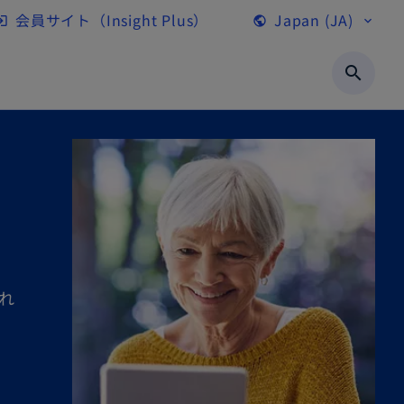
会員サイト（Insight Plus）
Japan (JA)
gin
public
expand_more
新
し
search
い
タ
ブ
で
開
く
れ