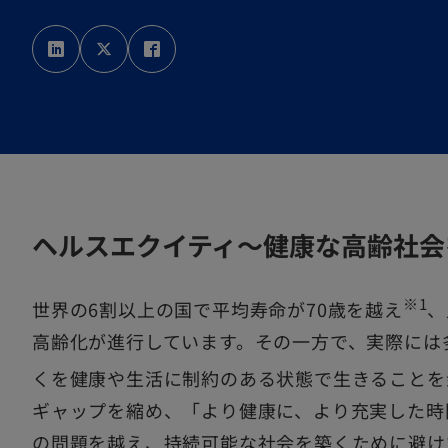
新
新
新
し
し
し
い
い
い
タ
タ
タ
ブ
ブ
ブ
で
で
で
開
開
開
く
く
く
ヘルスエクイティ～健康な高齢社会
※1
世界の6割以上の国で平均寿命が70歳を越え
、
高齢化が進行しています。その一方で、実際には
くを健康や生活に制約のある状態で生きることを
ギャップを縮め、「より健康に、より充実した時
の問題を越え、持続可能な社会を築くために避け