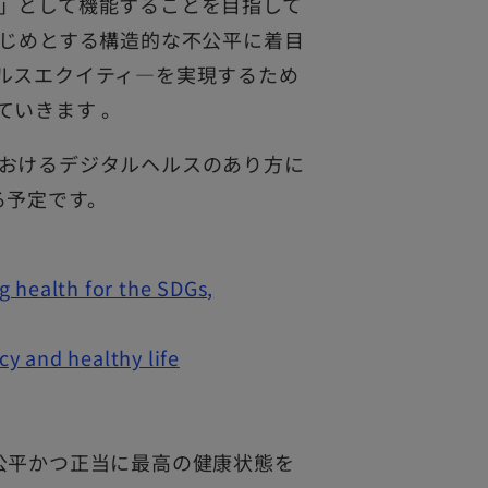
」として機能することを目指して
はじめとする構造的な不公平に着目
ルスエクイティ―を実現するため
ていきます 。
おけるデジタルヘルスのあり方に
る予定です。
g health for the SDGs,
y and healthy life
公平かつ正当に最高の健康状態を