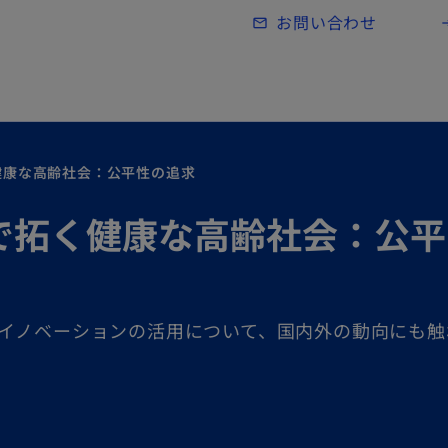
Skip to main content
お問い合わせ
mail_outline
lo
健康な高齢社会：公平性の追求
で拓く健康な高齢社会：公平
イノベーションの活用について、国内外の動向にも触