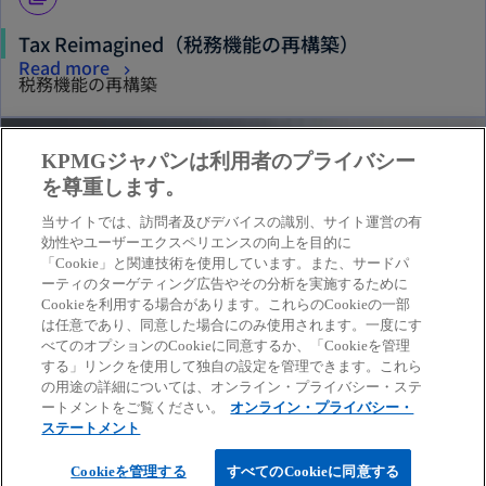
Tax Reimagined（税務機能の再構築）
Read more
税務機能の再構築
KPMGジャパンは利用者のプライバシー
を尊重します。
当サイトでは、訪問者及びデバイスの識別、サイト運営の有
効性やユーザーエクスペリエンスの向上を目的に
「Cookie」と関連技術を使用しています。また、サードパ
ーティのターゲティング広告やその分析を実施するために
Cookieを利用する場合があります。これらのCookieの一部
は任意であり、同意した場合にのみ使用されます。一度にす
べてのオプションのCookieに同意するか、「Cookieを管理
する」リンクを使用して独自の設定を管理できます。これら
の用途の詳細については、オンライン・プライバシー・ステ
ートメントをご覧ください。
オンライン・プライバシー・
library_books
ステートメント
グローバル・コンプライアンス・マネジメント・サ
Cookieを管理する
すべてのCookieに同意する