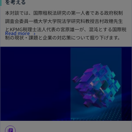
を考える
本対談では、国際租税法研究の第一人者である政府税制
調査会委員一橋大学大学院法学研究科教授吉村政穂先生
とKPMG税理士法人代表の宮原雄一が、混沌とする国際税
Read more
制の現状・課題と企業の対応策について掘り下げます。
library_books