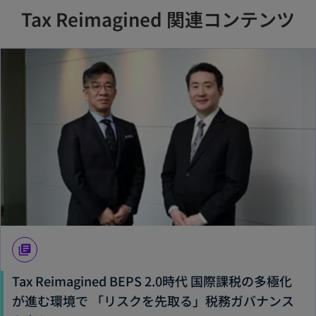
で
Tax Reimagined 関連コンテンツ
開
く
library_books
Tax Reimagined BEPS 2.0時代 国際課税の多極化
が進む環境で 「リスクを先取る」税務ガバナンス