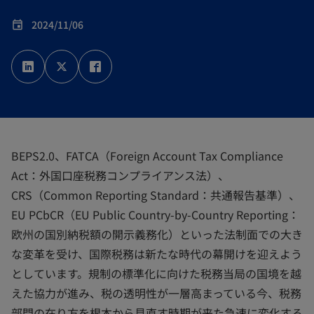
2024/11/06
event
新
新
新
し
し
し
い
い
い
タ
タ
タ
ブ
ブ
ブ
で
で
で
開
開
開
く
く
く
BEPS2.0、FATCA（Foreign Account Tax Compliance
Act：外国口座税務コンプライアンス法）、
CRS（Common Reporting Standard：共通報告基準）、
EU PCbCR（EU Public Country-by-Country Reporting：
欧州の国別納税額の開示義務化）といった法制面での大き
な変革を受け、国際税務は新たな時代の幕開けを迎えよう
としています。規制の標準化に向けた税務当局の国境を越
えた協力が進み、税の透明性が一層高まっている今、税務
部門の在り方を根本から見直す時期が来た急速に変化する