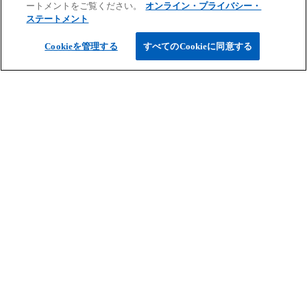
ートメントをご覧ください。
オンライン・プライバシー・
タ
ステートメント
ブ
ご案内
で
Cookieを管理する
すべてのCookieに同意する
開
く
サービス
キャリア情報
新
新
新
新
新
し
し
し
し
し
免責事項
プライバシーポリシー
アクセシビリティー
ヘルプ
通報窓口
い
い
い
い
い
タ
タ
タ
タ
タ
© 2026 KPMG AZSA LLC, a limited liability audit corporation
ブ
ブ
ブ
ブ
ブ
incorporated under the Japanese Certified Public Accountants Law and
a member firm of the KPMG global organization of independent member
で
で
で
で
で
firms affiliated with KPMG International Limited, a private English
開
開
開
開
開
company limited by guarantee. All rights reserved. © 2026 KPMG Tax
く
く
く
く
く
Corporation, a tax corporation incorporated under the Japanese CPTA