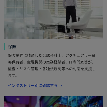
新
保険
し
保険業界に精通した公認会計士、アクチュアリー資
い
格保有者、金融機関の実務経験者、IT専門家等が、
タ
監査・リスク管理・各種法規制等への対応を支援し
ブ
ます。
で
新
インダストリー別に確認する
開
し
く
新しいタブで開く
い
タ