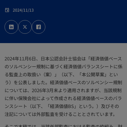
2024/11/13
event
新
新
新
し
し
し
い
い
い
タ
タ
タ
ブ
ブ
ブ
で
で
で
開
開
開
く
く
く
2024年11月6日、日本公認会計士協会は「経済価値ベース
のソルベンシー規制に基づく経済価値バランスシートに係
る監査上の取扱い（案）」（以下、「本公開草案」とい
う）を公表しました。経済価値ベースのソルベンシー規制
については、2026年3月末より適用されますが、当該規制
に伴い保険会社によって作成される経済価値ベースのバラ
ンスシート（以下、「経済価値BS」という。）及びその
注記については外部監査を受けることとされています。
そこで本稿では、当該外部監査における監査の枠組み、財