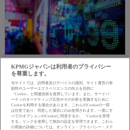
ブ
で
開
く
金融｜KPMGファイナンシャルサービス・ジャ
KPMGジャパンは利用者のプライバシー
新
パン
を尊重します。
し
KPMGファイナンシャルサービス・ジャパン（KPMG
当サイトでは、訪問者及びデバイスの識別、サイト運営の有
い
効性やユーザーエクスペリエンスの向上を目的に
FSジャパン）は、あずさ監査法人、KPMGコンサル
「Cookie」と関連技術を使用しています。また、サードパ
タ
ティング、KPMG FAS、KPMG税理士法人を含む、
ーティのターゲティング広告やその分析を実施するために
ブ
Cookieを利用する場合があります。これらのCookieの一部
KPMGジャパングループ全体の金融サービスを統轄す
新
インダストリー別に確認する
で
は任意であり、同意した場合にのみ使用されます。一度にす
る横断的組織です。
べてのオプションのCookieに同意するか、「Cookieを管理
し
開
する」リンクを使用して独自の設定を管理できます。これら
い
く
の用途の詳細については、オンライン・プライバシー・ステ