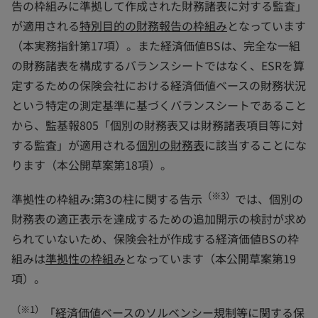
告の枠組みに準拠して作成された財務諸表に対する監査」
が適用される
特別目的の財務報告の枠組み
となっています
（本実務指針第17項）。また経済価値BSは、完全な一組
の財務諸表を構成するバランスシートではなく、ESRを算
定するための保険会社における経済価値ベースの財務状況
という特定の測定基準に基づくバランスシートであること
から、監基報805「個別の財務表又は財務諸表項目等に対
する監査」が適用される
個別の財務表
に該当することにな
ります（本公開草案第18項）。
（※3）
準拠性の枠組み:第3の柱に関する告示
では、個別の
財務表の適正表示を達成するための追加開示の検討が求め
られていないため、保険会社が作成する経済価値BSの枠
組みは
準拠性の枠組み
となっています（本公開草案第19
項）。
（※1）
「経済価値ベースのソルベンシー規制等に関する保