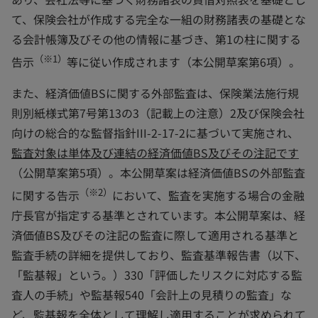
て、保険会社が作成する完全な一組の財務諸表の基礎とな
る会計帳簿及びその他の情報に基づき、第1の柱に関する
（※1）
告示
等に従い作成されます（本公開草案第6項）。
また、経済価値BSに関する外部監査は、保険業法施行規
則別紙様式第7号第13の3（記載上の注意）2及び保険会社
向けの総合的な監督指針III-2-17-2に基づいて実施され、
監査対象は単体及び連結の経済価値BS及びその注記です
（公開草案第5項）。本公開草案は経済価値BSの外部監査
（※2）
に関する告示
において、監査を実施する場合の金融
庁長官が指定する基準とされています。本公開草案は、経
済価値BS及びその注記の監査に際して適用される基準と
監査手続の詳細を提供しており、監査基準報告書（以下、
「監基報」という。）330「評価したリスクに対応する監
査人の手続」や監基報540「会計上の見積りの監査」な
ど、監基報を全体として理解し適用することが求められて