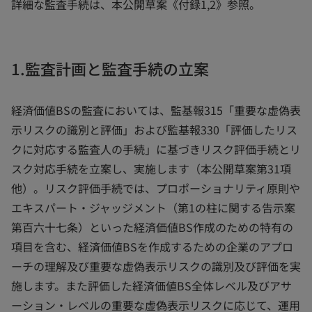
詳細な監査手続は、本公開草案《付録1,2》参照。
1.監査計画と監査手続の立案
経済価値BSの監査においては、監基報315「重要な虚偽表
示リスクの識別と評価」および監基報330「評価したリス
クに対応する監査人の手続」に基づきリスク評価手続とリ
スク対応手続を立案し、実施します（本公開草案第31項
他）。リスク評価手続では、プロポーショナリティ原則や
エキスパート・ジャッジメント（第1の柱に関する告示案
第百六十七条）といった経済価値BS作成のための特有の
項目を含む、経済価値BSを作成するための企業のアプロ
ーチの理解及び重要な虚偽表示リスクの識別及び評価を実
施します。また評価した経済価値BS全体レベル及びアサ
ーション・レベルの重要な虚偽表示リスクに応じて、運用