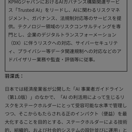
KPMGジャパンにおけるAIガバナンス構築関連サービ
ス「Trusted AI」をリードし、AIに関わるリスクマネ
ジメント、ガバナンス、法規制対応等のサービスを提
供。テクノロジー領域のリスクコンサルティングを専
門とし、企業のデジタルトランスフォーメーション
（DX）に伴うリスクへの対応、サイバーセキュリテ
ィ、プライバシー等データ関連規制への対応などのア
ドバイザリー業務や監査・評価等に従事。
羽深氏：
日本では経済産業省が公開した「AI 事業者ガイドライン
（第1.0版）」のなかで、「AI の利活用によって生じるリ
スクをステークホルダーにとって受容可能な水準で管理し
つつ、そこからもたらされる正のインパクト（便益）を最
大化することを目的とする、ステークホルダーによる技術
的、組織的、および社会的システムの設計並びに運用」と