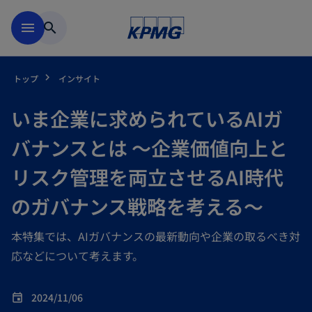
Skip to main content
menu
search
トップ
インサイト
いま企業に求められているAIガ
バナンスとは ～企業価値向上と
リスク管理を両立させるAI時代
のガバナンス戦略を考える～
本特集では、AIガバナンスの最新動向や企業の取るべき対
応などについて考えます。
2024/11/06
event