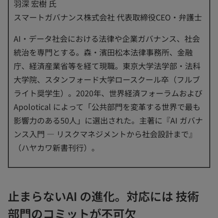
羽深 宏樹 氏
スマートガバナンス株式会社 代表取締役CEO・弁護士
AI・データ社会における法律や企業ガバナンス、社会
統治を専門とする。森・濱田松本法律事務所、金融
庁、経済産業省等を経て現職。東京大学法学部・法科
大学院、スタンフォード大学ロースクール卒（フルブ
ライト奨学生）。2020年、世界経済フォーラムおよび
Apolotical によって「公共部門を変革する世界で最も
影響力のある50人」に選出された。主著に『AI ガバナ
ンス入門 ― リスクマネジメントから社会設計まで』
（ハヤカワ新書刊行）。
止まらないAI の進化。対応には 技術
部門のコミットが不可欠