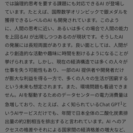
では論理的思考を要する課題にも対応できるAI が登場し
ています。たとえば、国際数学オリンピックで銀メダルを
獲得できるレベルのAI も開発されています。このよう
に、人間の思考に近い、あるいは多くの場合で人間の能力
を上回るAI が出現しつつあるのが現状です。そうしたAI
の発展には長短両面があります。良い面としては、人間が
より創造的な活動や趣味に時間を割けるようになることが
挙げられます。しかし、現在の経済構造では多くの人々が
仕事を失う可能性もあり、一部のAI 提供者や開発者だけ
が膨大な利益を得る一方で、多くの人々の生活が困窮する
という未来も想定されます。また、環境問題も看過できま
せん。AIを駆動するためのデータセンターの電力消費量は
1
急増しており、たとえば、よく知られているChat GPT
と
いうAIサービスだけでも、年間で日本全体の二酸化炭素排
出量の約2割相当を排出すると言われています。AI へのア
クセスの格差やそれによる国家間の経済格差の増大など、