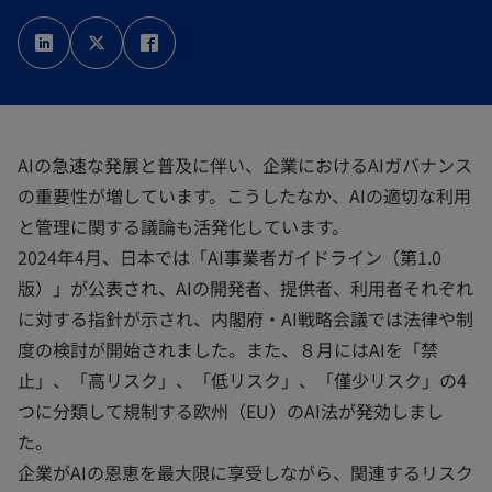
新
新
新
し
し
し
い
い
い
タ
タ
タ
ブ
ブ
ブ
で
で
で
開
開
開
く
く
く
AIの急速な発展と普及に伴い、企業におけるAIガバナンス
の重要性が増しています。こうしたなか、AIの適切な利用
と管理に関する議論も活発化しています。
2024年4月、日本では「AI事業者ガイドライン（第1.0
版）」が公表され、AIの開発者、提供者、利用者それぞれ
に対する指針が示され、内閣府・AI戦略会議では法律や制
度の検討が開始されました。また、８月にはAIを「禁
止」、「高リスク」、「低リスク」、「僅少リスク」の4
つに分類して規制する欧州（EU）のAI法が発効しまし
た。
企業がAIの恩恵を最大限に享受しながら、関連するリスク