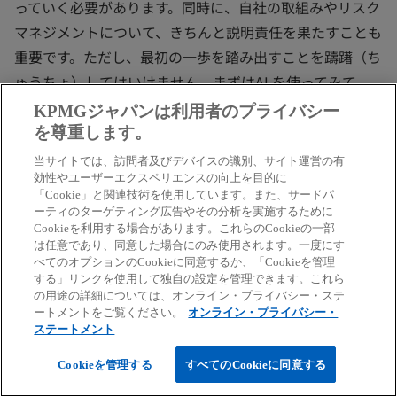
っていく必要があります。同時に、自社の取組みやリスク
マネジメントについて、きちんと説明責任を果たすことも
重要です。ただし、最初の一歩を踏み出すことを躊躇（ち
ゅうちょ）してはいけません。まずはAI を使ってみて、
現場からの実装アイデアを積極的に取入れていくことが大
KPMGジャパンは利用者のプライバシー
切です。経営層としては、現場の声を実現できるようにガ
を尊重します。
バナンスを整備し、前向きな姿勢で臨むことが望ましいで
当サイトでは、訪問者及びデバイスの識別、サイト運営の有
す。
効性やユーザーエクスペリエンスの向上を目的に
「Cookie」と関連技術を使用しています。また、サードパ
ーティのターゲティング広告やその分析を実施するために
最終的にどこまでやればいいかという明確な答えは、世界
Cookieを利用する場合があります。これらのCookieの一部
中の誰もまだ持っていません。そのため、正解を求めすぎ
は任意であり、同意した場合にのみ使用されます。一度にす
べてのオプションのCookieに同意するか、「Cookieを管理
ず、むしろ自ら正解を作り出す、ベストプラクティスを確
する」リンクを使用して独自の設定を管理できます。これら
立するという意気込みで対応することが理想的です。さら
の用途の詳細については、オンライン・プライバシー・ステ
ートメントをご覧ください。
オンライン・プライバシー・
に、そのプラクティスを世間と共有し、自社がAI の信頼
ステートメント
性向上をリードするという姿勢で取組むことが望ましいで
しょう。
Cookieを管理する
すべてのCookieに同意する