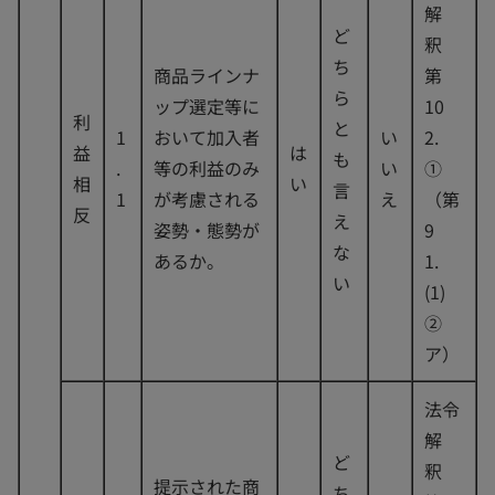
解
ど
釈
ち
商品ラインナ
第
ら
ップ選定等に
10
利
と
1
おいて加入者
い
2.
益
は
も
.
等の利益のみ
い
①
相
い
言
1
が考慮される
え
（第
反
え
姿勢・態勢が
9
な
あるか。
1.
い
(1)
②
ア）
法令
解
ど
釈
提示された商
ち