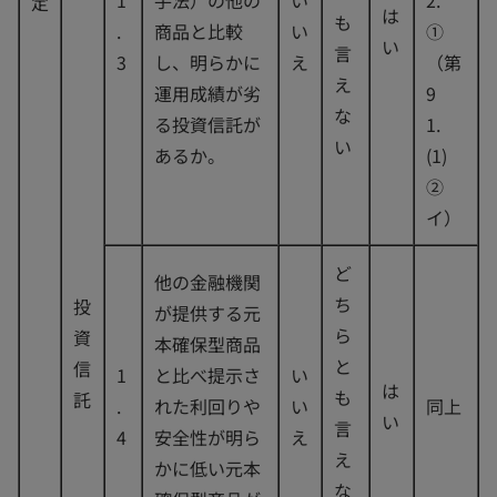
1
手法）の他の
い
2.
定
は
も
.
商品と比較
い
①
い
言
3
し、明らかに
え
（第
え
運用成績が劣
9
な
る投資信託が
1.
い
あるか。
(1)
②
イ）
ど
他の金融機関
ち
投
が提供する元
ら
資
本確保型商品
と
信
1
と比べ提示さ
い
は
も
託
.
れた利回りや
い
同上
い
言
4
安全性が明ら
え
え
かに低い元本
な