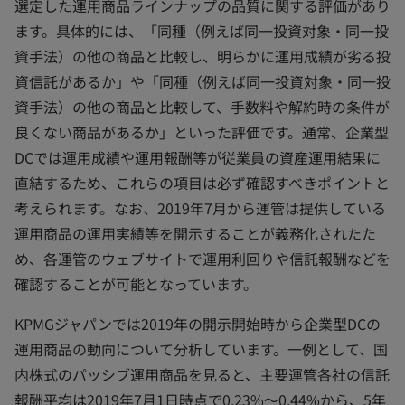
選定した運用商品ラインナップの品質に関する評価があり
ます。具体的には、「同種（例えば同一投資対象・同一投
資手法）の他の商品と比較し、明らかに運用成績が劣る投
資信託があるか」や「同種（例えば同一投資対象・同一投
資手法）の他の商品と比較して、手数料や解約時の条件が
良くない商品があるか」といった評価です。通常、企業型
DCでは運用成績や運用報酬等が従業員の資産運用結果に
直結するため、これらの項目は必ず確認すべきポイントと
考えられます。なお、2019年7月から運管は提供している
運用商品の運用実績等を開示することが義務化されたた
め、各運管のウェブサイトで運用利回りや信託報酬などを
確認することが可能となっています。
KPMGジャパンでは2019年の開示開始時から企業型DCの
運用商品の動向について分析しています。一例として、国
内株式のパッシブ運用商品を見ると、主要運管各社の信託
報酬平均は2019年7月1日時点で0.23%～0.44%から、5年