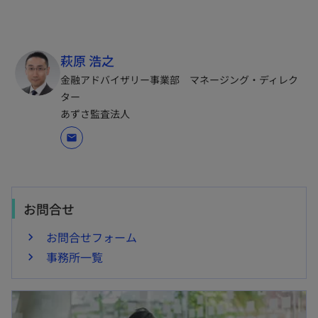
萩原 浩之
金融アドバイザリー事業部 マネージング・ディレク
ター
あずさ監査法人
mail
お問合せ
お問合せフォーム
事務所一覧
新しいタブで開く