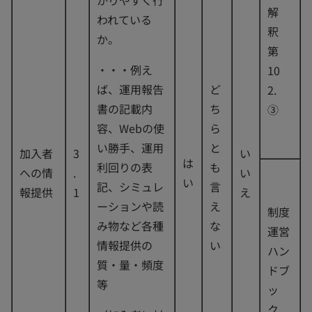
かりやすく行
解
われている
釈
か。
第
・・・例え
10
ば、運用報告
ど
2.
書の記載内
ち
③
容、Webの使
ら
い勝手、運用
と
加入者
3
い
は
利回りの表
も
への情
.
い
い
記、シミュレ
言
報提供
1
え
ーションや読
え
制度
み物など各種
な
運営
情報提供の
い
ハン
質・量・頻度
ドブ
等
ッ
ク