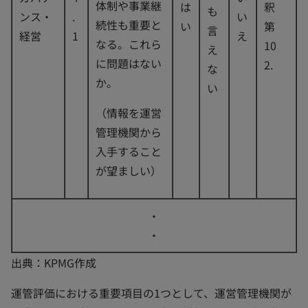
体制や事業継
は
釈
も
ンス・
.
い
続性も重要と
い
第
言
経営
1
え
なる。これら
10
え
に問題はない
2.
な
か。
い
（情報を運営
管理機関から
入手すること
が望ましい）
・
・
出典：KPMG作成
運管評価における重要項目の1つとして、運営管理機関が