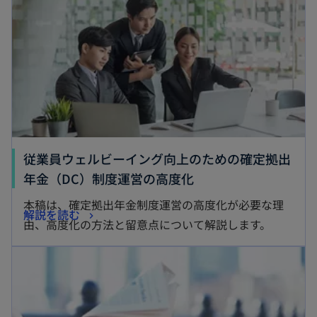
従業員ウェルビーイング向上のための確定拠出
新
年金（DC）制度運営の高度化
し
本稿は、確定拠出年金制度運営の高度化が必要な理
新
解説を読む
い
由、高度化の方法と留意点について解説します。
し
タ
新しいタブで開く
い
ブ
タ
で
ブ
開
で
く