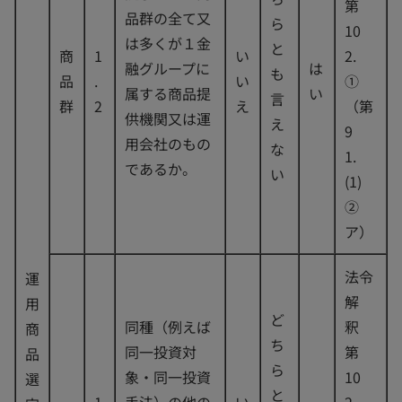
第
品群の全て又
ら
10
は多くが１金
と
商
1
い
2.
融グループに
は
も
品
.
い
①
属する商品提
い
言
群
2
え
（第
供機関又は運
え
9
用会社のもの
な
1.
であるか。
い
(1)
②
ア）
法令
運
解
用
ど
同種（例えば
釈
商
ち
同一投資対
第
品
ら
象・同一投資
10
選
と