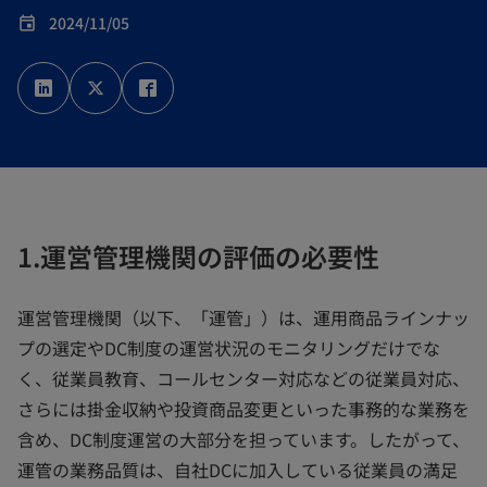
2024/11/05
event
新
新
新
し
し
し
い
い
い
タ
タ
タ
ブ
ブ
ブ
で
で
で
開
開
開
く
く
く
1.運営管理機関の評価の必要性
運営管理機関（以下、「運管」）は、運用商品ラインナッ
プの選定やDC制度の運営状況のモニタリングだけでな
く、従業員教育、コールセンター対応などの従業員対応、
さらには掛金収納や投資商品変更といった事務的な業務を
含め、DC制度運営の大部分を担っています。したがって、
運管の業務品質は、自社DCに加入している従業員の満足