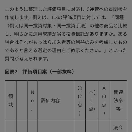
このように整理した評価項目に対応して運管への質問状を
作成します。例えば、1.3の評価項目に対しては、「同種
（例えば同一投資対象・同一投資手法）の他の商品と比較
し、明らかに運用成績が劣る投資信託がありますか。ある
場合はそれがもっぱら加入者等の利益のみを考慮したもの
であると言える選定の理由をご教示ください。」といった
質問が考えられます。
図表2 評価項目案（一部抜粋）
〇
×
N
△(
関連
領
(2
(0
o
評価内容
1
法令
域
点
点
.
点)
等
)
)
法令