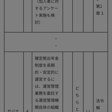
（加入者に対
第2
するアンケー
章 3.
ト実施も検
討）
・
・
確定拠出年金
制度を長期
的・安定的に
運営するに
は、運営管理
ど
業務を委託す
ち
る運営管理機
法令
ら
関自体の組織
解
と
ガバナ
4
い