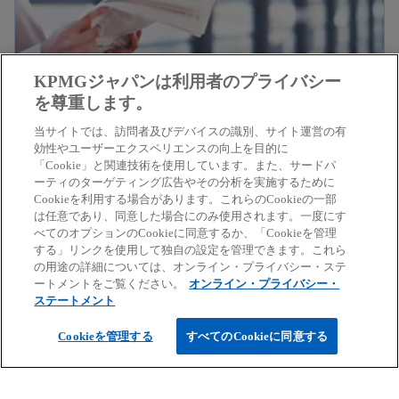
開
く
KPMGジャパンは利用者のプライバシー
を尊重します。
当サイトでは、訪問者及びデバイスの識別、サイト運営の有
新
年金関連アドバイザリー
効性やユーザーエクスペリエンスの向上を目的に
「Cookie」と関連技術を使用しています。また、サードパ
し
広範な分野をカバーする専門チームを組織し、退職
ーティのターゲティング広告やその分析を実施するために
い
Cookieを利用する場合があります。これらのCookieの一部
給付制度に係わる問題を経営の視点から俯瞰する統
新
サービスを確認する
タ
は任意であり、同意した場合にのみ使用されます。一度にす
合的・横断的なサービスを提供します。
べてのオプションのCookieに同意するか、「Cookieを管理
し
ブ
する」リンクを使用して独自の設定を管理できます。これら
い
で
の用途の詳細については、オンライン・プライバシー・ステ
ートメントをご覧ください。
オンライン・プライバシー・
タ
開
ステートメント
ブ
く
ご案内
で
Cookieを管理する
すべてのCookieに同意する
開
く
サービス