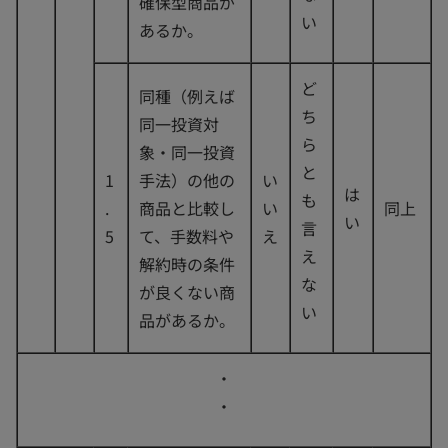
確保型商品が
い
あるか。
ど
同種（例えば
ち
同一投資対
ら
象・同一投資
と
1
手法）の他の
い
は
も
.
商品と比較し
い
同上
い
言
5
て、手数料や
え
え
解約時の条件
な
が良くない商
い
品があるか。
・
・