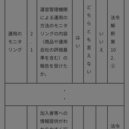
ど
運営管理機関
ち
による運用の
法令
ら
方法のモニタ
解
と
運用の
2
リングの内容
い
釈
は
も
モニタ
.
（商品や運用
い
第
い
言
リング
1
会社の評価基
え
10
え
準を含む）の
2.
な
報告を受けた
②
い
か。
・
・
加入者等への
情報提供がわ
法令