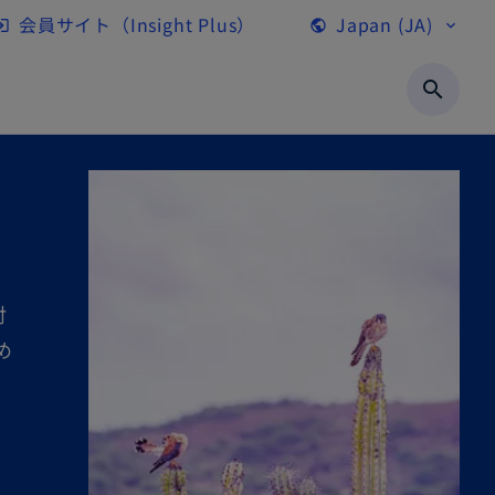
会員サイト（Insight Plus）
Japan (JA)
gin
public
expand_more
新
し
search
い
タ
ブ
で
開
く
対
め