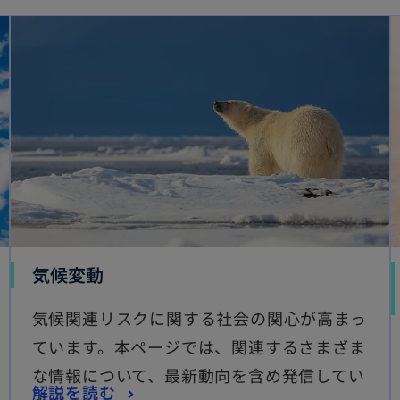
新しいタブで開く
新しいタブ
新
気候変動
し
気候関連リスクに関する社会の関心が高まっ
い
ています。本ページでは、関連するさまざま
タ
な情報について、最新動向を含め発信してい
ブ
新
解説を読む