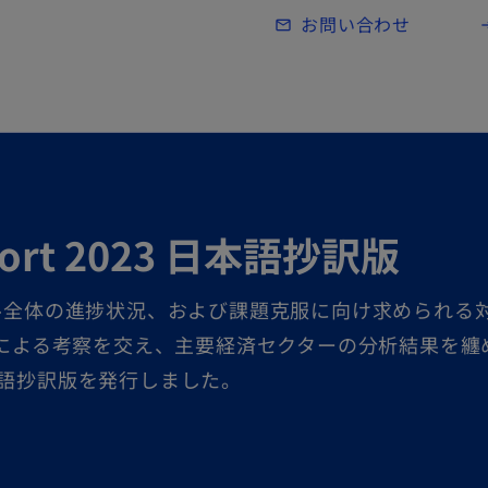
Skip to main content
お問い合わせ
mail_outline
lo
Report 2023 日本語抄訳版
バル全体の進捗状況、および課題克服に向け求められる
家による考察を交え、主要経済セクターの分析結果を纏
3」 の日本語抄訳版を発行しました。