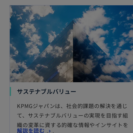
新
サステナブルバリュー
し
KPMGジャパンは、社会的課題の解決を通じ
い
て、サステナブルバリューの実現を目指す組
タ
織の変革に資する的確な情報やインサイトを
ブ
新
解説を読む