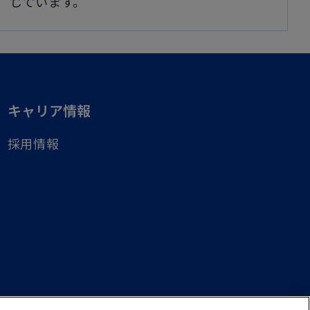
しています。
ブ
し
で
い
開
タ
く
ブ
で
キャリア情報
開
採用情報
く
countants Law and a member firm of the KPMG global