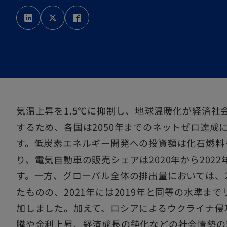
新
新
新
し
し
し
い
い
い
タ
タ
タ
ブ
ブ
ブ
で
で
で
開
開
開
く
く
く
気温上昇を1.5℃に抑制し、地球温暖化が経済社
するため、各国は2050年までのネットゼロ達成
す。低炭素エネルギー開発への投資額は化石燃料
り、電気自動車の販売シェアは2020年から202
す。一方、グローバル全体の排出量においては、2
たものの、2021年には2019年と同等の水準まで
加しました。加えて、ロシアによるウクライナ侵
騰や金利上昇、経済成長の鈍化などの社会情勢の