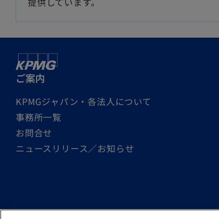
提供しています。
で
し
開
い
く
タ
ブ
で
ご案内
開
KPMGジャパン・各法人について
く
事務所一覧
お問合せ
ニュースリリース／お知らせ
© 2026 KPMG AZSA LLC, a limited liability audit corpo