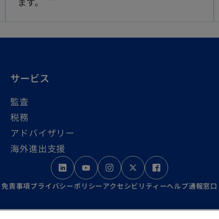
ます。
で
し
開
い
く
タ
ブ
で
サービス
開
監査
く
税務
アドバイザリー
海外進出支援
新
新
新
新
新
し
し
し
し
し
免責事項
プライバシーポリシー
アクセシビリティー
ヘルプ
通報窓口
い
い
い
い
い
タ
タ
タ
タ
タ
ration incorporated under the Japanese Certified Public Ac