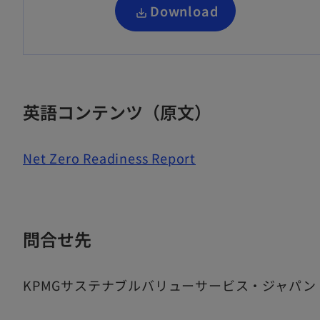
新
Download
し
い
タ
ブ
英語コンテンツ（原文）
で
開
Net Zero Readiness Report
く
問合せ先
KPMGサステナブルバリューサービス・ジャパン