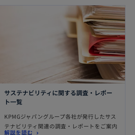
で開く
新しいタブで開く
サステナビリティに関する調査・レポー
新
ト一覧
し
KPMGジャパングループ各社が発行したサス
い
テナビリティ関連の調査・レポートをご案内
タ
新
解説を読む